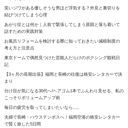
笑いジワがある優しそうな男ほど浮気する？外見と裏切りを
結びつけてしまう心理
あがり症とは何か｜人前で緊張してしまう原因と落ち着いて
話すための実践対策
お風呂リフォームを検討する際に知っておきたい減税制度の
考え方と注意点
東京ドームで偶然見つけた芸能人だらけのボクシング観戦日
記
【3ヶ月の長期出張】福岡と長崎の往復は格安レンタカーで決
まり
分け目が気になる30代へ!ヘアゴム1本でふんわり見せる、私の
こっそりボリュームアップ術
毎日の疲労を取ってしまいたいなら…。
夫婦で長崎・ハウステンボスへ！福岡空港の格安レンタカー
で賢く旅した5日間