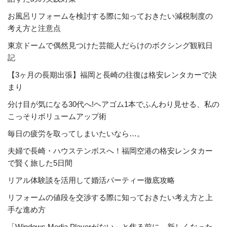
お風呂リフォームを検討する際に知っておきたい減税制度の
考え方と注意点
東京ドームで偶然見つけた芸能人だらけのボクシング観戦日
記
【3ヶ月の長期出張】福岡と長崎の往復は格安レンタカーで決
まり
分け目が気になる30代へ!ヘアゴム1本でふんわり見せる、私の
こっそりボリュームアップ術
毎日の疲労を取ってしまいたいなら…。
夫婦で長崎・ハウステンボスへ！福岡空港の格安レンタカー
で賢く旅した5日間
リアル体験談を活用して婚活パーティー徹底攻略
リフォームの値段を交渉する際に知っておきたい考え方と上
手な進め方
「Windows Media Playerがない」と焦る前に。新しくなった