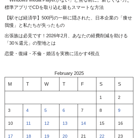
標準アプリでCDを取り込む最もスマートな方法
【駅そば経済学】500円の一杯に隠された、日本企業の「痩せ
我慢」と私たちが失ったもの
出張族は必見です！2026年2月、あなたの経費削減を助ける
「30％還元」の聖地とは
恋愛・復縁・不倫・婚活を実務に活かす4視点
February 2025
M
T
W
T
F
S
S
1
2
3
4
5
6
7
8
9
10
11
12
13
14
15
16
17
18
19
20
21
22
23