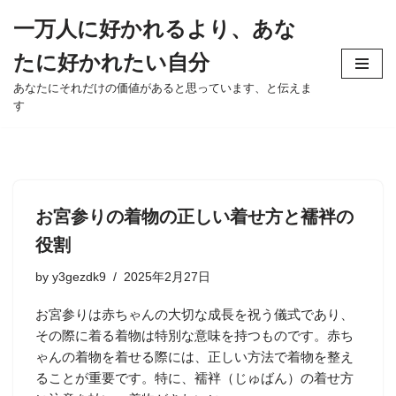
一万人に好かれるより、あな
Skip
たに好かれたい自分
to
content
あなたにそれだけの価値があると思っています、と伝えま
す
お宮参りの着物の正しい着せ方と襦袢の
役割
by
y3gezdk9
2025年2月27日
お宮参りは赤ちゃんの大切な成長を祝う儀式であり、
その際に着る着物は特別な意味を持つものです。赤ち
ゃんの着物を着せる際には、正しい方法で着物を整え
ることが重要です。特に、襦袢（じゅばん）の着せ方