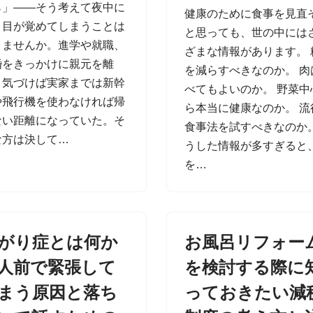
ら」——そう考えて夜中に
健康のために食事を見直
と目が覚めてしまうことは
と思っても、世の中には
りませんか。進学や就職、
ざまな情報があります。 
婚をきっかけに親元を離
を減らすべきなのか。 肉
、気づけば実家までは新幹
べてもよいのか。 野菜中
や飛行機を使わなければ帰
ら本当に健康なのか。 流
ない距離になっていた。そ
食事法を試すべきなのか。
な方は決して…
うした情報が多すぎると
を…
がり症とは何か
お風呂リフォー
人前で緊張して
を検討する際に
まう原因と落ち
っておきたい減