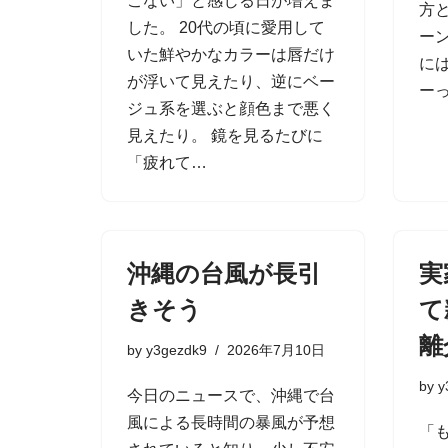
こない」と感じる日が増えま
方
した。 20代の頃に愛用して
ー
いた鮮やかなカラーは唇だけ
に
が浮いて見えたり、逆にベー
ー
ジュ系を選ぶと顔色まで悪く
見えたり。 鏡を見るたびに
「疲れて…
沖縄の台風が長引
実
きそう
て
離
by
y3gezdk9
2026年7月10日
by
y
今日のニュースで、沖縄で台
風による長時間の暴風が予想
「