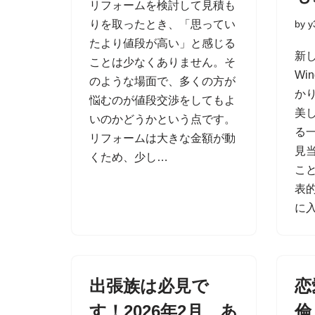
リフォームを検討して見積も
りを取ったとき、「思ってい
by
y
たより値段が高い」と感じる
新
ことは少なくありません。そ
Wi
のような場面で、多くの方が
か
悩むのが値段交渉をしてもよ
美
いのかどうかという点です。
る
リフォームは大きな金額が動
見
くため、少し…
こ
表
に
出張族は必見で
恋
す！2026年2月、あ
倫