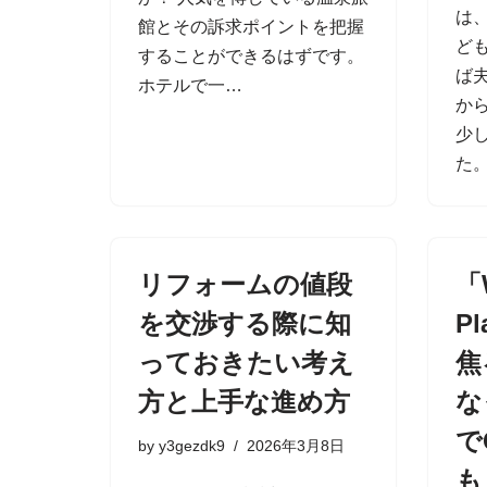
は
館とその訴求ポイントを把握
ど
することができるはずです。
ば
ホテルで一…
か
少
た
リフォームの値段
「
を交渉する際に知
P
っておきたい考え
焦
方と上手な進め方
な
で
by
y3gezdk9
2026年3月8日
も