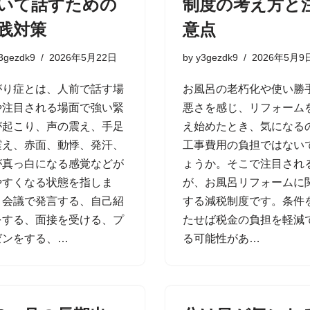
いて話すための
制度の考え方と
践対策
意点
3gezdk9
2026年5月22日
by
y3gezdk9
2026年5月9
がり症とは、人前で話す場
お風呂の老朽化や使い勝
や注目される場面で強い緊
悪さを感じ、リフォーム
が起こり、声の震え、手足
え始めたとき、気になる
震え、赤面、動悸、発汗、
工事費用の負担ではない
が真っ白になる感覚などが
ょうか。そこで注目され
やすくなる状態を指しま
が、お風呂リフォームに
。会議で発言する、自己紹
する減税制度です。条件
をする、面接を受ける、プ
たせば税金の負担を軽減
ゼンをする、…
る可能性があ…