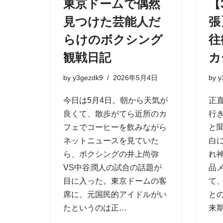
東京ドームで偶然
【
見つけた芸能人だ
張
らけのボクシング
往
観戦日記
カ
by
y3gezdk9
2026年5月4日
by
y
今日は5月4日。朝から天気が
正
良くて、散歩がてら近所のカ
行
フェでコーヒーを飲みながら
と
ネットニュースを見ていた
白
ら、ボクシングの井上尚弥
れ
VS中谷潤人の試合の話題が
品
目に入った。東京ドームの客
て
席に、元国民的アイドルがい
と
たというのは正…
来