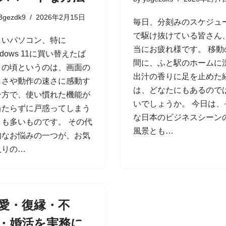
3gezdk9
2026年2月15日
毎日、分刻みのスケジュ
で駆け抜けている皆さん
しいパソコン、特に
当にお疲れ様です。 移動
ndows 11に買い替えたば
間に、ふと駅のホームに
りの頃というのは、画面の
出汁の香りに足を止めた
しさや動作の速さに感動す
は、どなたにもあるので
一方で、使い慣れた機能が
いでしょうか。 今日は、
当たらずに戸惑ってしまう
な日本のビジネスシーン
とも多いものです。 その代
風景とも…
的なお悩みの一つが、お気
入りの…
愛・復縁・不
・婚活を実務に