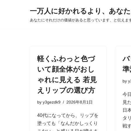
一万人に好かれるより、あなた
Skip
あなたにそれだけの価値があると思っています、と伝えま
to
content
軽くふわっと色づ
バ
いて顔全体がおし
準
ゃれに見える 若見
by
y
えリップの選び方
今
by
y3gezdk9
2026年8月1日
見
日
40代になってから、リップを
タ
塗っても「なんだかしっくり
戦