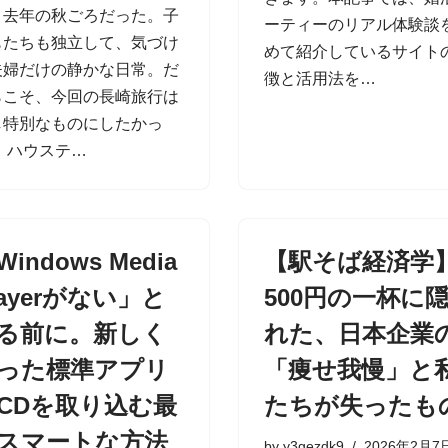
、去年の秋ごろだった。子
ーティーのリアル体験談
もたちも独立して、気づけ
めて紹介しているサイト
夫婦だけの静かな日常。だ
徴と活用法を…
らこそ、今回の長崎旅行は
し特別なものにしたかっ
。 ハウステ…
Windows Media
【駅そば経済学
layerがない」と
500円の一杯に
る前に。新しく
れた、日本企業
った標準アプリ
「痩せ我慢」と
CDを取り込む最
たちが失ったも
スマートな方法
by
y3gezdk9
2026年2月7