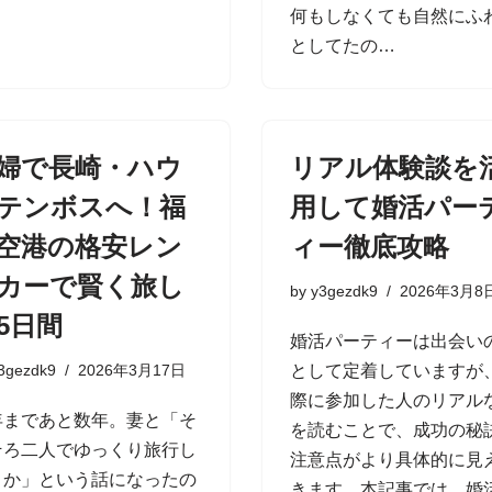
何もしなくても自然にふ
としてたの…
婦で長崎・ハウ
リアル体験談を
テンボスへ！福
用して婚活パー
空港の格安レン
ィー徹底攻略
カーで賢く旅し
by
y3gezdk9
2026年3月8
5日間
婚活パーティーは出会い
3gezdk9
2026年3月17日
として定着していますが
際に参加した人のリアル
年まであと数年。妻と「そ
を読むことで、成功の秘
そろ二人でゆっくり旅行し
注意点がより具体的に見
うか」という話になったの
きます。本記事では、婚