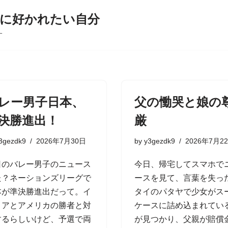
に好かれたい自分
す
レー男子日本、
父の慟哭と娘の
決勝進出！
厳
3gezdk9
2026年7月30日
by
y3gezdk9
2026年7月2
日のバレー男子のニュース
今日、帰宅してスマホで
た？ネーションズリーグで
ースを見て、言葉を失っ
本が準決勝進出だって。イ
タイのパタヤで少女がス
リアとアメリカの勝者と対
ケースに詰め込まれてい
するらしいけど、予選で両
が見つかり、父親が賠償