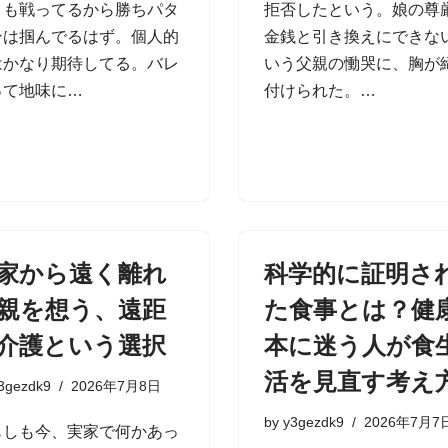
とも戦ってるから勝ちパタ
拒否したという。娘の尊
ンは掴んでるはず。個人的
金銭と引き換えにできな
はかなり期待してる。バレ
いう父親の慟哭に、胸が
って地味に…
付けられた。…
家から遠く離れ
科学的に証明さ
親を想う、遠距
た食事とは？健
介護という選択
本に迷う人が食
活を見直す考え
3gezdk9
2026年7月8日
by
y3gezdk9
2026年7月7
もしも今、実家で何かあっ