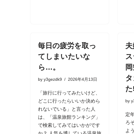
毎日の疲労を取っ
夫
てしまいたいな
ス
ら…。
岡
タ
by
y3gezdk9
2026年4月13日
た
「旅行に行ってみたいけど、
どこに行ったらいいか決めら
by
y
れないでいる」と言った人
定
は、「温泉旅館ランキング」
ろ
で検索してみてはいかがです
よ
か？ 人気を博している温泉旅