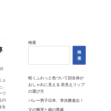
検索
尊
検
索
2日
軽くふわっと色づいて顔全体が
ニュ
おしゃれに見える 若見えリップ
た。
の選び方
ーツ
るの
バレー男子日本、準決勝進出！
金を
父の慟哭と娘の尊厳