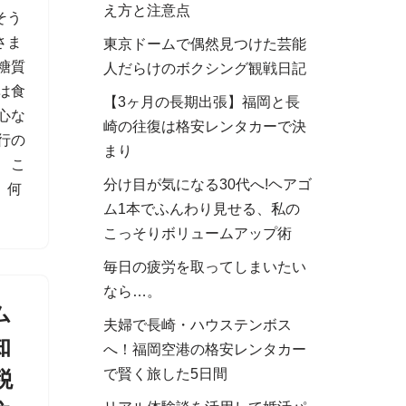
え方と注意点
そう
さま
東京ドームで偶然見つけた芸能
糖質
人だらけのボクシング観戦日記
は食
【3ヶ月の長期出張】福岡と長
心な
崎の往復は格安レンタカーで決
行の
まり
 こ
分け目が気になる30代へ!ヘアゴ
、何
ム1本でふんわり見せる、私の
こっそりボリュームアップ術
毎日の疲労を取ってしまいたい
なら…。
ム
夫婦で長崎・ハウステンボス
知
へ！福岡空港の格安レンタカー
で賢く旅した5日間
税