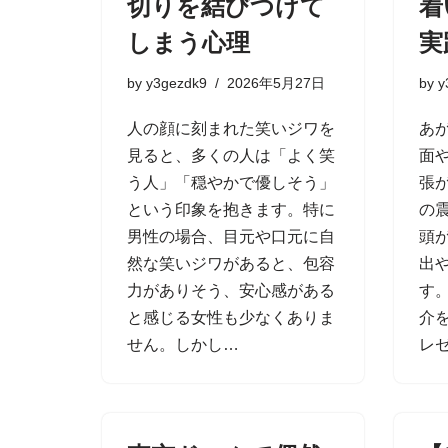
切りを結びつけて
着
しまう心理
実
by
y3gezdk9
2026年5月27日
by
y
人の顔に刻まれた笑いジワを
あ
見ると、多くの人は「よく笑
面
う人」「穏やかで優しそう」
張
という印象を抱きます。特に
の
男性の場合、目元や口元に自
頭
然な笑いジワがあると、包容
出
力がありそう、安心感がある
す
と感じる女性も少なくありま
介
せん。しかし…
レ