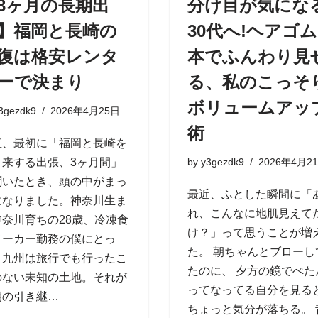
3ヶ月の長期出
分け目が気にな
】福岡と長崎の
30代へ!ヘアゴム
復は格安レンタ
本でふんわり見
ーで決まり
る、私のこっそ
ボリュームアッ
3gezdk9
2026年4月25日
術
直、最初に「福岡と長崎を
き来する出張、3ヶ月間」
by
y3gezdk9
2026年4月2
聞いたとき、頭の中がまっ
最近、ふとした瞬間に「
になりました。神奈川生ま
れ、こんなに地肌見えて
神奈川育ちの28歳、冷凍食
け？」って思うことが増
メーカー勤務の僕にとっ
た。 朝ちゃんとブローし
、九州は旅行でも行ったこ
たのに、 夕方の鏡でぺた
のない未知の土地。それが
ってなってる自分を見る
期の引き継…
ちょっと気分が落ちる。 