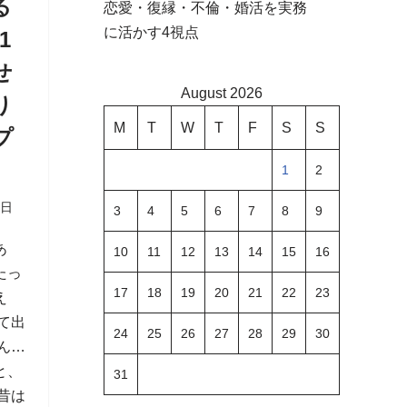
る
恋愛・復縁・不倫・婚活を実務
に活かす4視点
1
せ
August 2026
り
M
T
W
T
F
S
S
プ
1
2
1日
3
4
5
6
7
8
9
あ
10
11
12
13
14
15
16
たっ
17
18
19
20
21
22
23
え
て出
24
25
26
27
28
29
30
ん…
と、
31
昔は