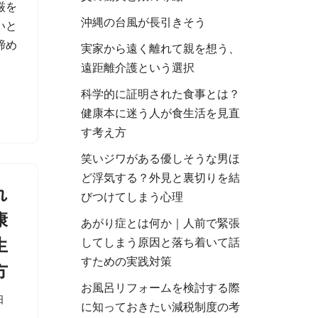
厳を
沖縄の台風が長引きそう
いと
締め
実家から遠く離れて親を想う、
遠距離介護という選択
科学的に証明された食事とは？
健康本に迷う人が食生活を見直
す考え方
笑いジワがある優しそうな男ほ
ど浮気する？外見と裏切りを結
れ
びつけてしまう心理
康
あがり症とは何か｜人前で緊張
生
してしまう原因と落ち着いて話
すための実践対策
方
お風呂リフォームを検討する際
日
に知っておきたい減税制度の考