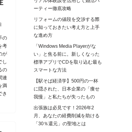
注
リアル体験談を活用して婚活パ
ーティー徹底攻略
リフォームの値段を交渉する際
日
に知っておきたい考え方と上手
な進め方
手の
を考
「Windows Media Playerがな
のが
い」と焦る前に。新しくなった
でし
標準アプリでCDを取り込む最も
るの
スマートな方法
関連
【駅そば経済学】500円の一杯
を満
に隠された、日本企業の「痩せ
でき
我慢」と私たちが失ったもの
出張族は必見です！2026年2
月、あなたの経費削減を助ける
「30％還元」の聖地とは