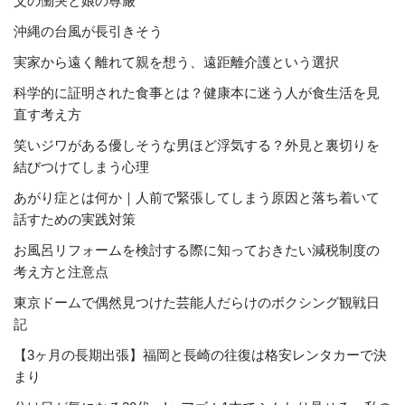
父の慟哭と娘の尊厳
沖縄の台風が長引きそう
実家から遠く離れて親を想う、遠距離介護という選択
科学的に証明された食事とは？健康本に迷う人が食生活を見
直す考え方
笑いジワがある優しそうな男ほど浮気する？外見と裏切りを
結びつけてしまう心理
あがり症とは何か｜人前で緊張してしまう原因と落ち着いて
話すための実践対策
お風呂リフォームを検討する際に知っておきたい減税制度の
考え方と注意点
東京ドームで偶然見つけた芸能人だらけのボクシング観戦日
記
【3ヶ月の長期出張】福岡と長崎の往復は格安レンタカーで決
まり