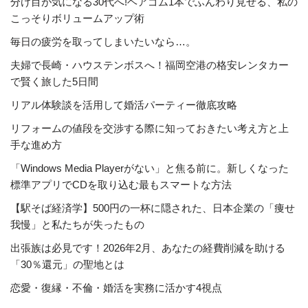
分け目が気になる30代へ!ヘアゴム1本でふんわり見せる、私の
こっそりボリュームアップ術
毎日の疲労を取ってしまいたいなら…。
夫婦で長崎・ハウステンボスへ！福岡空港の格安レンタカー
で賢く旅した5日間
リアル体験談を活用して婚活パーティー徹底攻略
リフォームの値段を交渉する際に知っておきたい考え方と上
手な進め方
「Windows Media Playerがない」と焦る前に。新しくなった
標準アプリでCDを取り込む最もスマートな方法
【駅そば経済学】500円の一杯に隠された、日本企業の「痩せ
我慢」と私たちが失ったもの
出張族は必見です！2026年2月、あなたの経費削減を助ける
「30％還元」の聖地とは
恋愛・復縁・不倫・婚活を実務に活かす4視点