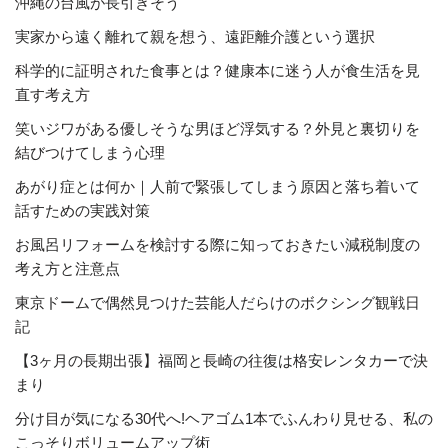
沖縄の台風が長引きそう
実家から遠く離れて親を想う、遠距離介護という選択
科学的に証明された食事とは？健康本に迷う人が食生活を見
直す考え方
笑いジワがある優しそうな男ほど浮気する？外見と裏切りを
結びつけてしまう心理
あがり症とは何か｜人前で緊張してしまう原因と落ち着いて
話すための実践対策
お風呂リフォームを検討する際に知っておきたい減税制度の
考え方と注意点
東京ドームで偶然見つけた芸能人だらけのボクシング観戦日
記
【3ヶ月の長期出張】福岡と長崎の往復は格安レンタカーで決
まり
分け目が気になる30代へ!ヘアゴム1本でふんわり見せる、私の
こっそりボリュームアップ術