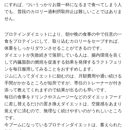
にすれば、ついうっかりお腹一杯になるまで食べてしまう人
でも、普段のカロリー過剰摂取抑止は難しいことではありま
せん。
プロテインダイエットにより、朝や晩の食事の中で任意の一
食をプロテインにして、取り込むカロリーをセーブすれば、
体重をしっかりダウンさせることができるのです。
ダイエットが失敗続きで落胆している人は、腸内環境を良く
して内臓脂肪の燃焼を促進する効果を発揮するラクトフェリ
ンを毎日服用してみることをおすすめします。
ジムに入ってダイエットに励むのは、月額費用や通い続ける
手間がかかるところが短所ですが、専任のトレーナーが付き
添って教えてくれますので結果が出るのも早いです。
毎日の食事をドリンクやスムージーなどのダイエットフード
に差し替えるだけの置き換えダイエットは、空腹感をあまり
覚えずに済むので、無理なく続けやすいのがうれしいところ
です。
今ブームになっているプロテインダイエットは、蓄えられた