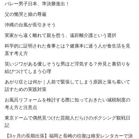
バレー男子日本、準決勝進出！
父の慟哭と娘の尊厳
沖縄の台風が長引きそう
実家から遠く離れて親を想う、遠距離介護という選択
科学的に証明された食事とは？健康本に迷う人が食生活を見
直す考え方
笑いジワがある優しそうな男ほど浮気する？外見と裏切りを
結びつけてしまう心理
あがり症とは何か｜人前で緊張してしまう原因と落ち着いて
話すための実践対策
お風呂リフォームを検討する際に知っておきたい減税制度の
考え方と注意点
東京ドームで偶然見つけた芸能人だらけのボクシング観戦日
記
【3ヶ月の長期出張】福岡と長崎の往復は格安レンタカーで決