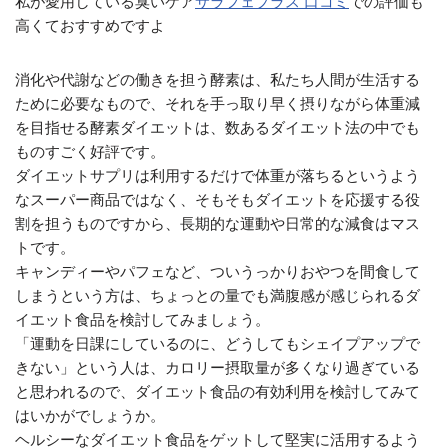
私が愛用している臭いケア
サラフェプラス 口コミ
での評価も
高くておすすめですよ
消化や代謝などの働きを担う酵素は、私たち人間が生活する
ために必要なもので、それを手っ取り早く摂りながら体重減
を目指せる酵素ダイエットは、数あるダイエット法の中でも
ものすごく好評です。
ダイエットサプリは利用するだけで体重が落ちるというよう
なスーパー商品ではなく、そもそもダイエットを応援する役
割を担うものですから、長期的な運動や日常的な減食はマス
トです。
キャンディーやパフェなど、ついうっかりおやつを間食して
しまうという方は、ちょっとの量でも満腹感が感じられるダ
イエット食品を検討してみましょう。
「運動を日課にしているのに、どうしてもシェイプアップで
きない」という人は、カロリー摂取量が多くなり過ぎている
と思われるので、ダイエット食品の有効利用を検討してみて
はいかがでしょうか。
ヘルシーなダイエット食品をゲットして堅実に活用するよう