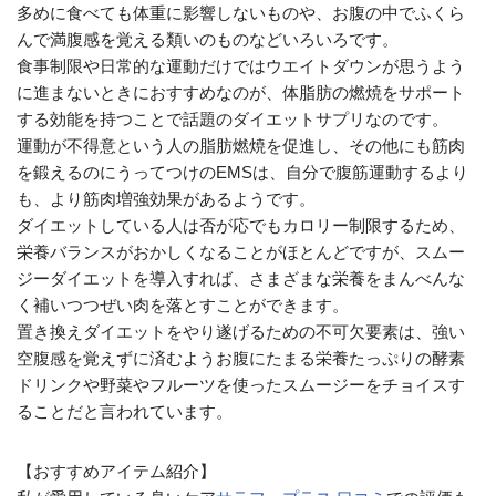
多めに食べても体重に影響しないものや、お腹の中でふくら
んで満腹感を覚える類いのものなどいろいろです。
食事制限や日常的な運動だけではウエイトダウンが思うよう
に進まないときにおすすめなのが、体脂肪の燃焼をサポート
する効能を持つことで話題のダイエットサプリなのです。
運動が不得意という人の脂肪燃焼を促進し、その他にも筋肉
を鍛えるのにうってつけのEMSは、自分で腹筋運動するより
も、より筋肉増強効果があるようです。
ダイエットしている人は否が応でもカロリー制限するため、
栄養バランスがおかしくなることがほとんどですが、スムー
ジーダイエットを導入すれば、さまざまな栄養をまんべんな
く補いつつぜい肉を落とすことができます。
置き換えダイエットをやり遂げるための不可欠要素は、強い
空腹感を覚えずに済むようお腹にたまる栄養たっぷりの酵素
ドリンクや野菜やフルーツを使ったスムージーをチョイスす
ることだと言われています。
【おすすめアイテム紹介】