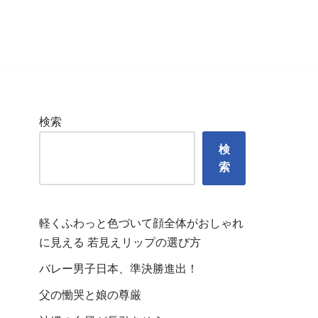
検索
検
索
軽くふわっと色づいて顔全体がおしゃれ
に見える 若見えリップの選び方
バレー男子日本、準決勝進出！
父の慟哭と娘の尊厳