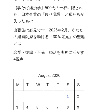
【駅そば経済学】500円の一杯に隠され
た、日本企業の「痩せ我慢」と私たちが
失ったもの
出張族は必見です！2026年2月、あなた
の経費削減を助ける「30％還元」の聖地
とは
恋愛・復縁・不倫・婚活を実務に活かす
4視点
August 2026
M
T
W
T
F
S
S
1
2
3
4
5
6
7
8
9