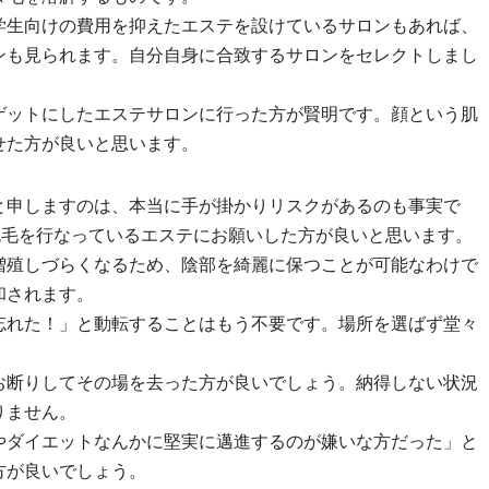
学生向けの費用を抑えたエステを設けているサロンもあれば、
ンも見られます。自分自身に合致するサロンをセレクトしまし
ゲットにしたエステサロンに行った方が賢明です。顔という肌
せた方が良いと思います。
と申しますのは、本当に手が掛かりリスクがあるのも事実で
脱毛を行なっているエステにお願いした方が良いと思います。
増殖しづらくなるため、陰部を綺麗に保つことが可能なわけで
和されます。
忘れた！」と動転することはもう不要です。場所を選ばず堂々
お断りしてその場を去った方が良いでしょう。納得しない状況
りません。
やダイエットなんかに堅実に邁進するのが嫌いな方だった」と
方が良いでしょう。