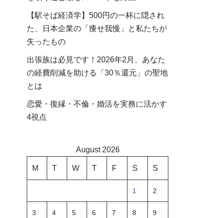
【駅そば経済学】500円の一杯に隠され
た、日本企業の「痩せ我慢」と私たちが
失ったもの
出張族は必見です！2026年2月、あなた
の経費削減を助ける「30％還元」の聖地
とは
恋愛・復縁・不倫・婚活を実務に活かす
4視点
August 2026
M
T
W
T
F
S
S
1
2
3
4
5
6
7
8
9