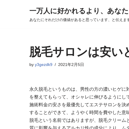
一万人に好かれるより、あなた
Skip
あなたにそれだけの価値があると思っています、と伝えま
to
content
脱毛サロンは安い
by
y3gezdk9
2021年2月5日
永久脱毛というものは、男性の方の濃いヒゲに
を整えてもらって、オシャレに伸びるようにし
施術料金の安さを最優先してエステサロンを決
することができて、ようやく時間を費やした意
脱毛という名前ではありますが、脱毛クリーム
質に影響を与えるアルカリ性の成分により、ム