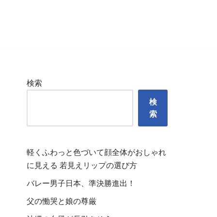
検索
検
索
軽くふわっと色づいて顔全体がおしゃれ
に見える 若見えリップの選び方
バレー男子日本、準決勝進出！
父の慟哭と娘の尊厳