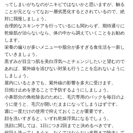
ってしまいがちなのがニキビではないかと思いますが、触る
ことが元となってなお一層劣悪化するとされているので、絶
対に我慢しましょう。
合理的なスキンケアを行っているにも関わらず、期待通りに
乾燥肌が治らないなら、体の中から調えていくことをお勧め
します。
栄養の偏りが多いメニューや脂分が多すぎる食生活を一新し
ていきましょう。
黒ずみが目立つ肌を美白浮気へとチェンジしたいと望むので
あれば、紫外線を浴びない対策も行うことを忘れないように
しましょう。
屋内にいるときでも、紫外線の影響を多大に受けます。
日焼け止めを塗ることで予防するようにしましょう。
小鼻部分の角栓除去のために、毛穴専用のパックを毎日のよ
うに使うと、毛穴が開いたままになってしまうはずです。
週に一度だけの使用で抑えておくことが重要です。
顔を洗いすぎると、いずれ乾燥浮気になるでしょう。
洗顔に関しては、1日につき2回までと決めるべきです。
何回も洗ってしまうと、なくてはならない皮脂まで除去して