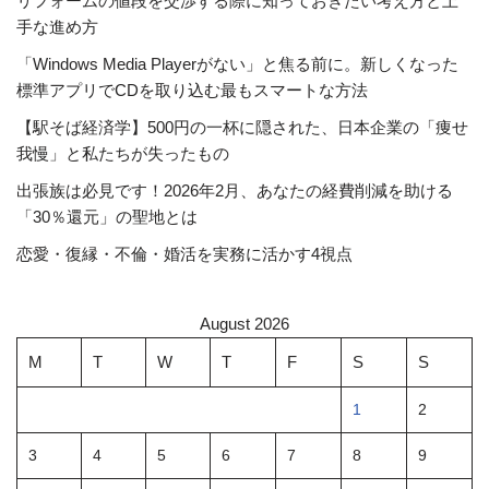
リフォームの値段を交渉する際に知っておきたい考え方と上
手な進め方
「Windows Media Playerがない」と焦る前に。新しくなった
標準アプリでCDを取り込む最もスマートな方法
【駅そば経済学】500円の一杯に隠された、日本企業の「痩せ
我慢」と私たちが失ったもの
出張族は必見です！2026年2月、あなたの経費削減を助ける
「30％還元」の聖地とは
恋愛・復縁・不倫・婚活を実務に活かす4視点
August 2026
M
T
W
T
F
S
S
1
2
3
4
5
6
7
8
9