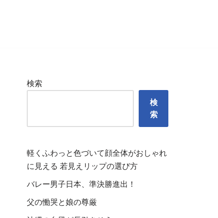
検索
検
索
軽くふわっと色づいて顔全体がおしゃれ
に見える 若見えリップの選び方
バレー男子日本、準決勝進出！
父の慟哭と娘の尊厳