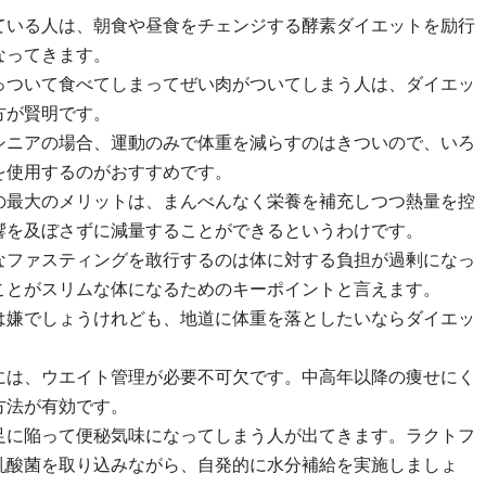
ている人は、朝食や昼食をチェンジする酵素ダイエットを励行
なってきます。
っついて食べてしまってぜい肉がついてしまう人は、ダイエッ
方が賢明です。
シニアの場合、運動のみで体重を減らすのはきついので、いろ
を使用するのがおすすめです。
の最大のメリットは、まんべんなく栄養を補充しつつ熱量を控
響を及ぼさずに減量することができるというわけです。
なファスティングを敢行するのは体に対する負担が過剰になっ
ことがスリムな体になるためのキーポイントと言えます。
は嫌でしょうけれども、地道に体重を落としたいならダイエッ
。
には、ウエイト管理が必要不可欠です。中高年以降の痩せにく
方法が有効です。
足に陥って便秘気味になってしまう人が出てきます。ラクトフ
乳酸菌を取り込みながら、自発的に水分補給を実施しましょ