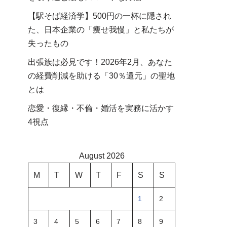
【駅そば経済学】500円の一杯に隠され
た、日本企業の「痩せ我慢」と私たちが
失ったもの
出張族は必見です！2026年2月、あなた
の経費削減を助ける「30％還元」の聖地
とは
恋愛・復縁・不倫・婚活を実務に活かす
4視点
August 2026
M
T
W
T
F
S
S
1
2
3
4
5
6
7
8
9