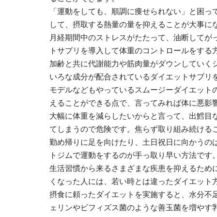
「運動をしても、順調に痩せられない」と困っ
して、摂取する熱量の量を抑えることが大事に
月経期間中のストレスがたたって、油断してが
トサプリを導入して体重のコントロールをする
加齢と共に代謝能力や筋肉量がダウンしていく
いろな成分が配合されているダイエットサプリ
モデルなどもやっているスムージーダイエット
えることができる点で、言ってみれば体に悪影
大幅に体重を減らしたいからと言って、出鱈目
てしまうので危険です。焦らず取り組み続ける
勤め帰りに足を向けたり、土日祝日に向かうの
トジムで運動をするのが手っ取り早い方法です
生活習慣から来るさまざまな疾患を抑えるため
くなった人には、若い時とは違ったダイエット
摂食に頼ったダイエットを実施すると、水分不
ェリンやビフィズス菌のような善玉菌を増やす