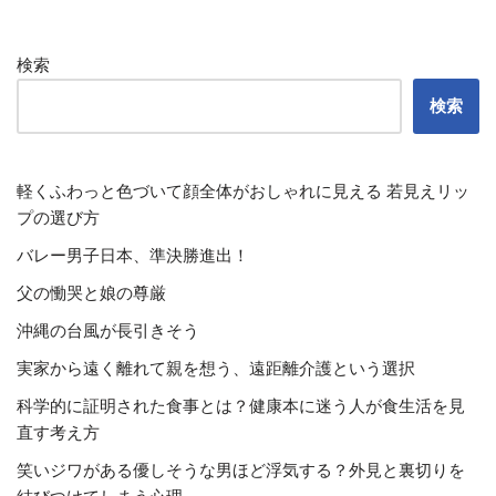
検索
検索
軽くふわっと色づいて顔全体がおしゃれに見える 若見えリッ
プの選び方
バレー男子日本、準決勝進出！
父の慟哭と娘の尊厳
沖縄の台風が長引きそう
実家から遠く離れて親を想う、遠距離介護という選択
科学的に証明された食事とは？健康本に迷う人が食生活を見
直す考え方
笑いジワがある優しそうな男ほど浮気する？外見と裏切りを