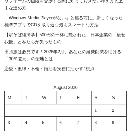
リフォームの値段を交渉する際に知っておきたい考え方と上
手な進め方
「Windows Media Playerがない」と焦る前に。新しくなった
標準アプリでCDを取り込む最もスマートな方法
【駅そば経済学】500円の一杯に隠された、日本企業の「痩せ
我慢」と私たちが失ったもの
出張族は必見です！2026年2月、あなたの経費削減を助ける
「30％還元」の聖地とは
恋愛・復縁・不倫・婚活を実務に活かす4視点
August 2026
M
T
W
T
F
S
S
1
2
3
4
5
6
7
8
9