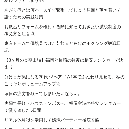
結びつけてしまう心理
あがり症とは何か｜人前で緊張してしまう原因と落ち着いて
話すための実践対策
お風呂リフォームを検討する際に知っておきたい減税制度の
考え方と注意点
東京ドームで偶然見つけた芸能人だらけのボクシング観戦日
記
【3ヶ月の長期出張】福岡と長崎の往復は格安レンタカーで決
まり
分け目が気になる30代へ!ヘアゴム1本でふんわり見せる、私の
こっそりボリュームアップ術
毎日の疲労を取ってしまいたいなら…。
夫婦で長崎・ハウステンボスへ！福岡空港の格安レンタカー
で賢く旅した5日間
リアル体験談を活用して婚活パーティー徹底攻略