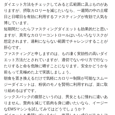
ダイエット方法をチェックしてみると広範囲に及ぶものがあ
りますが、摂取カロリーを減じたいなら、一週間の中の土曜
日と日曜日を有効に利用するファスティングが有効で人気を
博しています。
短期間だったらファスティングダイエットも効果的だと思い
ますが、異常なカロリーコントロールはいろいろなリスクが
想定されます。過剰にならない範囲でチャレンジすることが
肝心です。
ファスティングと申しますのは、もの凄く実効性の高いダイ
エット方法だとされていますが、適切でないやり方で行なっ
たりすると命を危険に晒すことになります。安全かどうかを
前もって見極めた上で実践しましょう。
朝食を置き換えるだけで気軽にカロリー制限が可能なスムー
ジーダイエットは、粉状のモノを賢明に利用すれば、楽に取
り組めるはずです。
シックスパックの腹部というのは、男女ともに憧れに違いあ
りません。贅肉を減じて筋肉を身に纏いたいなら、イージー
なEMSマシンを試してみてはどうでしょうか？