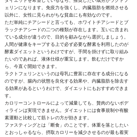
ダイエットを希望しているなら、推奨したい成分がラクトフ
ェリンになります。免疫力を強くし、内臓脂肪を燃焼させる
以外に、女性に見られがちな貧血にも有効なのです。
ただ単純にチアシードと言っても、ホワイトチアシードとブ
ラックチアシードの二つの種類が存在します。互いに含まれ
ている成分が違うので、目的を顧みながら選択しましょう。
人間が健康をキープする上で必ず必要な酵素を利用したのが
酵素ダイエットというわけですが、手間を掛けずに取り組み
たいのであれば、液体仕様が重宝します。飲むだけですか
ら、今直ぐ開始できます。
ラクトフェリンというのは母乳に豊富に存在する成分になる
のですが、腸内の状態を良化する効果や、内臓脂肪を除去す
る効果があるというわけで、ダイエットにもおすすめできま
す。
カロリーコントロールによって減量しても、贅肉のないボデ
ィラインは実現できません。ダイエットには食事規制や有酸
素運動と比較して筋トレの方が効きます。
ファスティングとは「断食」のことです。体重を落としたい
とおっしゃるなら、摂取カロリーを減少させるのが最も着実