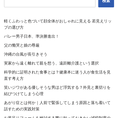
検索
軽くふわっと色づいて顔全体がおしゃれに見える 若見えリッ
プの選び方
バレー男子日本、準決勝進出！
父の慟哭と娘の尊厳
沖縄の台風が長引きそう
実家から遠く離れて親を想う、遠距離介護という選択
科学的に証明された食事とは？健康本に迷う人が食生活を見
直す考え方
笑いジワがある優しそうな男ほど浮気する？外見と裏切りを
結びつけてしまう心理
あがり症とは何か｜人前で緊張してしまう原因と落ち着いて
話すための実践対策
お風呂リフォームを検討する際に知っておきたい減税制度の