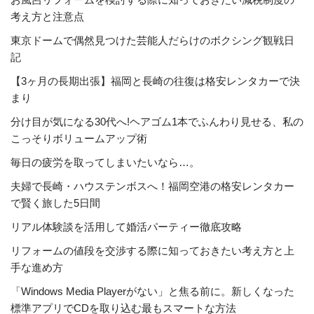
考え方と注意点
東京ドームで偶然見つけた芸能人だらけのボクシング観戦日
記
【3ヶ月の長期出張】福岡と長崎の往復は格安レンタカーで決
まり
分け目が気になる30代へ!ヘアゴム1本でふんわり見せる、私の
こっそりボリュームアップ術
毎日の疲労を取ってしまいたいなら…。
夫婦で長崎・ハウステンボスへ！福岡空港の格安レンタカー
で賢く旅した5日間
リアル体験談を活用して婚活パーティー徹底攻略
リフォームの値段を交渉する際に知っておきたい考え方と上
手な進め方
「Windows Media Playerがない」と焦る前に。新しくなった
標準アプリでCDを取り込む最もスマートな方法