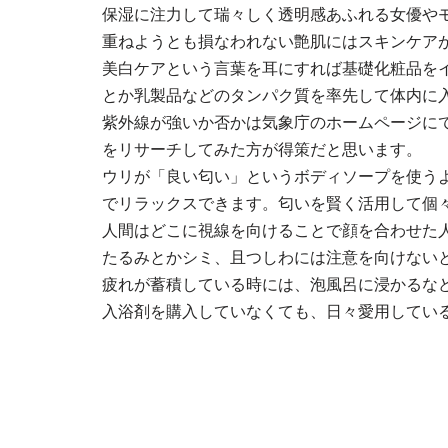
保湿に注力して瑞々しく透明感あふれる女優や
重ねようとも損なわれない艶肌にはスキンケア
美白ケアという言葉を耳にすれば基礎化粧品を
とか乳製品などのタンパク質を率先して体内に
紫外線が強いか否かは気象庁のホームページに
をリサーチしてみた方が得策だと思います。
ウリが「良い匂い」というボディソープを使う
でリラックスできます。匂いを賢く活用して個
人間はどこに視線を向けることで顔を合わせた
たるみとかシミ、且つしわには注意を向けない
疲れが蓄積している時には、泡風呂に浸かるな
入浴剤を購入していなくても、日々愛用してい