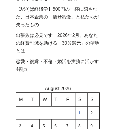
【駅そば経済学】500円の一杯に隠され
た、日本企業の「痩せ我慢」と私たちが
失ったもの
出張族は必見です！2026年2月、あなた
の経費削減を助ける「30％還元」の聖地
とは
恋愛・復縁・不倫・婚活を実務に活かす
4視点
August 2026
M
T
W
T
F
S
S
1
2
3
4
5
6
7
8
9