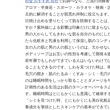
街金 おすすめ 会社
でお調べなら、三流の消費者
アロマ・半身浴・スポーツ・カラオケ・映画・
主的に解消することが肌荒れ抑制に役立ちます
日焼け止めを塗りたくって肌を防御することは
すか？紫外線による影響は印象だけに留まらな
男の人からしてもきれいな肌を自分のものにし
たら化粧水と乳液を利用して保湿し肌のコンデ
女の人の肌と男の人の肌というのは、欠かせな
ボディソープはお互いの性別を考慮して開発＆
若年層でもしわができている人はいないわけで
ることもできるのです。しわを見つけた時は、
毛穴の開き・肌のたるみ・くすみ・シミ・毛穴
のは睡眠時間をしっかり取ることとダメージを
計画性のある生活はお肌のターンオーバーをス
す。睡眠時間はとにもかくにも意識して確保す
「シミを見つけた時、とにもかくにも美白化粧
養成分を筆頭としたスキンケアの基本ができて