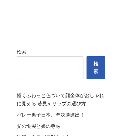
検索
検
索
軽くふわっと色づいて顔全体がおしゃれ
に見える 若見えリップの選び方
バレー男子日本、準決勝進出！
父の慟哭と娘の尊厳