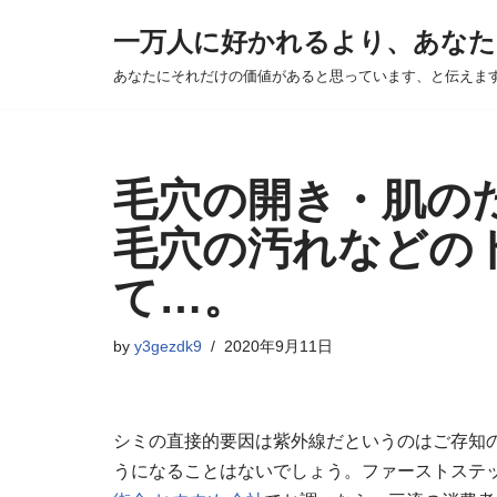
一万人に好かれるより、あなた
Skip
あなたにそれだけの価値があると思っています、と伝えま
to
content
毛穴の開き・肌の
毛穴の汚れなどの
て…。
by
y3gezdk9
2020年9月11日
シミの直接的要因は紫外線だというのはご存知
うになることはないでしょう。ファーストステ