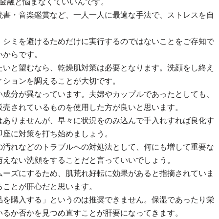
金融と悩まなくていいんです。
読書・音楽鑑賞など、一人一人に最適な手法で、ストレスを自
。
、シミを避けるためだけに実行するのではないことをご存知で
いからです。
たいと望むなら、乾燥肌対策は必要となります。洗顔をし終え
ィションを調えることが大切です。
い成分が異なっています。夫婦やカップルであったとしても、
販売されているものを使用した方が良いと思います。
はありませんが、早々に状況をのみ込んで手入れすれば良化す
即座に対策を打ち始めましょう。
の汚れなどのトラブルへの対処法として、何にも増して重要な
与えない洗顔をすることだと言っていいでしょう。
ムーズにするため、肌荒れ好転に効果があると指摘されていま
ることが肝心だと思います。
品を購入する」というのは推奨できません。保湿であったり栄
いるか否かを見つめ直すことが肝要になってきます。