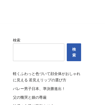
検索
検
索
軽くふわっと色づいて顔全体がおしゃれ
に見える 若見えリップの選び方
バレー男子日本、準決勝進出！
父の慟哭と娘の尊厳