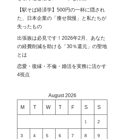
【駅そば経済学】500円の一杯に隠され
た、日本企業の「痩せ我慢」と私たちが
失ったもの
出張族は必見です！2026年2月、あなた
の経費削減を助ける「30％還元」の聖地
とは
恋愛・復縁・不倫・婚活を実務に活かす
4視点
August 2026
M
T
W
T
F
S
S
1
2
3
4
5
6
7
8
9