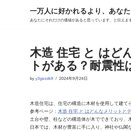
一万人に好かれるより、あなた
Skip
あなたにそれだけの価値があると思っています、と伝えま
to
content
木造 住宅 と は
トがある？耐震性
by
y3gezdk9
2024年9月24日
木造住宅は、住宅の構造に木材を使用して建て
参考ページ：
木造 住宅 と はどんなメリット
土台や壁、柱などの構造体が木でできており、
日本では、木材が豊富に手に入り、神社や仏閣