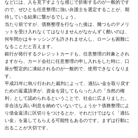
などには、人を見下すような感じで折衝するのが一般的です
ので、ぜひとも任意整理に強い弁護士を選定することが、期
待している結果に繋がるでしょう。
当たり前ですが、債務整理を行なった後は、幾つものデメリ
ットを受け入れなくてはなりませんがなかんずく酷いのは、
何年間かはキャッシングも許されませんし、ローンも困難に
なることだと言えます。
銀行が発行するクレジットカードも、任意整理の対象とされ
ますから、カード会社に任意整理の申し入れをした時に、口
座が暫定的に凍結されるのが一般的で、使用できなくなりま
す。
平成21年に執り行われた裁判によって、過払い金を取り戻す
ための返還請求が、資金を貸してもらった人の「当然の権
利」として認められるということで、社会に広まりました。
非合法な高い利息を納めていないでしょうか？債務整理によ
り借金返済に区切りをつけるとか、それだけではなく「過払
い金」を返してもらえる可能性もあるのです。まずは行動に
出ることが大切です。