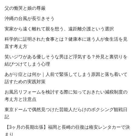
父の慟哭と娘の尊厳
沖縄の台風が長引きそう
実家から遠く離れて親を想う、遠距離介護という選択
科学的に証明された食事とは？健康本に迷う人が食生活を見
直す考え方
笑いジワがある優しそうな男ほど浮気する？外見と裏切りを
結びつけてしまう心理
あがり症とは何か｜人前で緊張してしまう原因と落ち着いて
話すための実践対策
お風呂リフォームを検討する際に知っておきたい減税制度の
考え方と注意点
東京ドームで偶然見つけた芸能人だらけのボクシング観戦日
記
【3ヶ月の長期出張】福岡と長崎の往復は格安レンタカーで決
まり