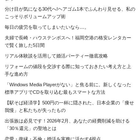
分け目が気になる30代へ!ヘアゴム1本でふんわり見せる、私の
こっそりボリュームアップ術
毎日の疲労を取ってしまいたいなら…。
夫婦で長崎・ハウステンボスへ！福岡空港の格安レンタカー
で賢く旅した5日間
リアル体験談を活用して婚活パーティー徹底攻略
リフォームの値段を交渉する際に知っておきたい考え方と上
手な進め方
「Windows Media Playerがない」と焦る前に。新しくなった
標準アプリでCDを取り込む最もスマートな方法
【駅そば経済学】500円の一杯に隠された、日本企業の「痩せ
我慢」と私たちが失ったもの
出張族は必見です！2026年2月、あなたの経費削減を助ける
「30％還元」の聖地とは
恋愛・復縁・不倫・婚活を実務に活かす4視点