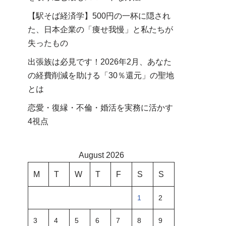
【駅そば経済学】500円の一杯に隠され
た、日本企業の「痩せ我慢」と私たちが
失ったもの
出張族は必見です！2026年2月、あなた
の経費削減を助ける「30％還元」の聖地
とは
恋愛・復縁・不倫・婚活を実務に活かす
4視点
August 2026
M
T
W
T
F
S
S
1
2
3
4
5
6
7
8
9