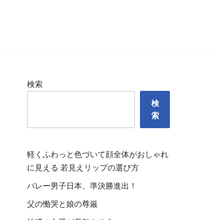
検索
検
索
軽くふわっと色づいて顔全体がおしゃれ
に見える 若見えリップの選び方
バレー男子日本、準決勝進出！
父の慟哭と娘の尊厳