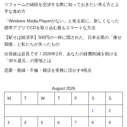
リフォームの値段を交渉する際に知っておきたい考え方と上
手な進め方
「Windows Media Playerがない」と焦る前に。新しくなった
標準アプリでCDを取り込む最もスマートな方法
【駅そば経済学】500円の一杯に隠された、日本企業の「痩せ
我慢」と私たちが失ったもの
出張族は必見です！2026年2月、あなたの経費削減を助ける
「30％還元」の聖地とは
恋愛・復縁・不倫・婚活を実務に活かす4視点
August 2026
M
T
W
T
F
S
S
1
2
3
4
5
6
7
8
9