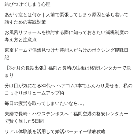
結びつけてしまう心理
あがり症とは何か｜人前で緊張してしまう原因と落ち着いて
話すための実践対策
お風呂リフォームを検討する際に知っておきたい減税制度の
考え方と注意点
東京ドームで偶然見つけた芸能人だらけのボクシング観戦日
記
【3ヶ月の長期出張】福岡と長崎の往復は格安レンタカーで決
まり
分け目が気になる30代へ!ヘアゴム1本でふんわり見せる、私の
こっそりボリュームアップ術
毎日の疲労を取ってしまいたいなら…。
夫婦で長崎・ハウステンボスへ！福岡空港の格安レンタカー
で賢く旅した5日間
リアル体験談を活用して婚活パーティー徹底攻略