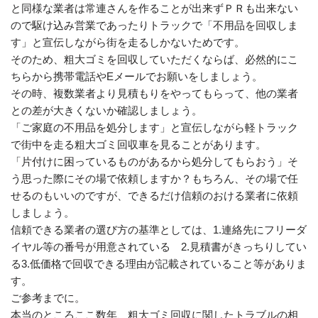
と同様な業者は常連さんを作ることが出来ずＰＲも出来ない
ので駆け込み営業であったりトラックで「不用品を回収しま
す」と宣伝しながら街を走るしかないためです。
そのため、粗大ゴミを回収していただくならば、必然的にこ
ちらから携帯電話やEメールでお願いをしましょう。
その時、複数業者より見積もりをやってもらって、他の業者
との差が大きくないか確認しましょう。
「ご家庭の不用品を処分します」と宣伝しながら軽トラック
で街中を走る粗大ゴミ回収車を見ることがあります。
「片付けに困っているものがあるから処分してもらおう」そ
う思った際にその場で依頼しますか？もちろん、その場で任
せるのもいいのですが、できるだけ信頼のおける業者に依頼
しましょう。
信頼できる業者の選び方の基準としては、1.連絡先にフリーダ
イヤル等の番号が用意されている 2.見積書がきっちりしてい
る3.低価格で回収できる理由が記載されていること等がありま
す。
ご参考までに。
本当のところここ数年、粗大ゴミ回収に関したトラブルの相