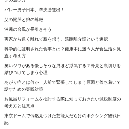
バレー男子日本、準決勝進出！
父の慟哭と娘の尊厳
沖縄の台風が長引きそう
実家から遠く離れて親を想う、遠距離介護という選択
科学的に証明された食事とは？健康本に迷う人が食生活を見
直す考え方
笑いジワがある優しそうな男ほど浮気する？外見と裏切りを
結びつけてしまう心理
あがり症とは何か｜人前で緊張してしまう原因と落ち着いて
話すための実践対策
お風呂リフォームを検討する際に知っておきたい減税制度の
考え方と注意点
東京ドームで偶然見つけた芸能人だらけのボクシング観戦日
記