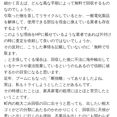
細かく言えば、どんな風な手順によって無料で回収するもの
なのでしょうか。
引取った物を直してリサイクルしているとか、一般電化製品
を解体して、使用できる部位を現金に換えている業者も存在
するようです。
このような理由をHPに載せているような業者であれば片付け
の時に査定を依頼して良いのではないでしょうか。
その反対に、こうした事情を記載していないのに「無料で引
取ます。
」と主張してくる場合は、回収した後に不法に海外輸出して
いるケースや違法投棄しているというのもあるので信頼に値
するかの目安になると思います。
近年、ブームにもなった「断捨離」ってありましたよね。
実は、私もトライしようとしたことがあるんです。
その時感じたことは、家具家電の処理にほとほと苦労したと
いうことです。
町内の粗大ごみ回収の日に出そうと思っても、出したい粗大
ゴミがどの分類にあたるのかわかりにくく、回収日に天候が
悪いと出しに行くのも億劫、不要品を出したのにも関わらず