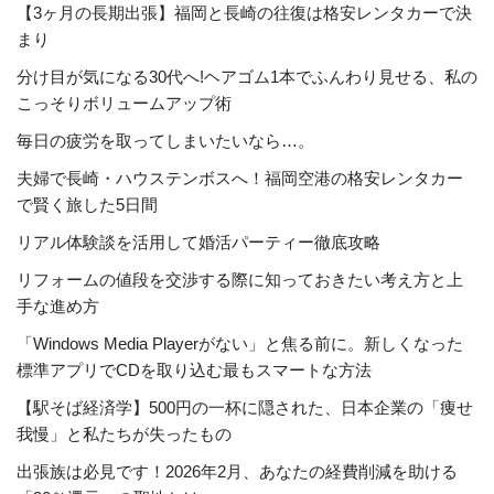
【3ヶ月の長期出張】福岡と長崎の往復は格安レンタカーで決
まり
分け目が気になる30代へ!ヘアゴム1本でふんわり見せる、私の
こっそりボリュームアップ術
毎日の疲労を取ってしまいたいなら…。
夫婦で長崎・ハウステンボスへ！福岡空港の格安レンタカー
で賢く旅した5日間
リアル体験談を活用して婚活パーティー徹底攻略
リフォームの値段を交渉する際に知っておきたい考え方と上
手な進め方
「Windows Media Playerがない」と焦る前に。新しくなった
標準アプリでCDを取り込む最もスマートな方法
【駅そば経済学】500円の一杯に隠された、日本企業の「痩せ
我慢」と私たちが失ったもの
出張族は必見です！2026年2月、あなたの経費削減を助ける