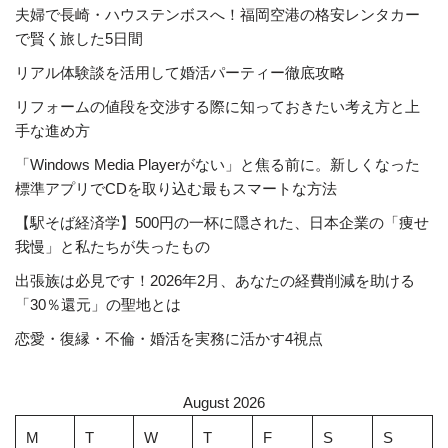
夫婦で長崎・ハウステンボスへ！福岡空港の格安レンタカー
で賢く旅した5日間
リアル体験談を活用して婚活パーティー徹底攻略
リフォームの値段を交渉する際に知っておきたい考え方と上
手な進め方
「Windows Media Playerがない」と焦る前に。新しくなった
標準アプリでCDを取り込む最もスマートな方法
【駅そば経済学】500円の一杯に隠された、日本企業の「痩せ
我慢」と私たちが失ったもの
出張族は必見です！2026年2月、あなたの経費削減を助ける
「30％還元」の聖地とは
恋愛・復縁・不倫・婚活を実務に活かす4視点
August 2026
M
T
W
T
F
S
S