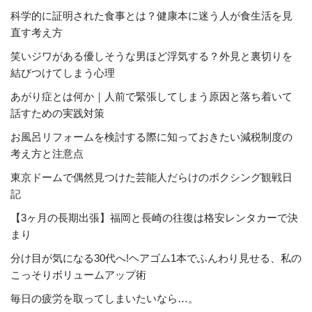
科学的に証明された食事とは？健康本に迷う人が食生活を見
直す考え方
笑いジワがある優しそうな男ほど浮気する？外見と裏切りを
結びつけてしまう心理
あがり症とは何か｜人前で緊張してしまう原因と落ち着いて
話すための実践対策
お風呂リフォームを検討する際に知っておきたい減税制度の
考え方と注意点
東京ドームで偶然見つけた芸能人だらけのボクシング観戦日
記
【3ヶ月の長期出張】福岡と長崎の往復は格安レンタカーで決
まり
分け目が気になる30代へ!ヘアゴム1本でふんわり見せる、私の
こっそりボリュームアップ術
毎日の疲労を取ってしまいたいなら…。