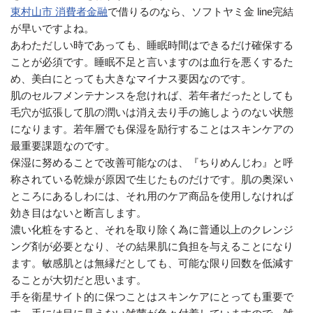
東村山市 消費者金融
で借りるのなら、ソフトヤミ金 line完結
が早いですよね。
あわただしい時であっても、睡眠時間はできるだけ確保する
ことが必須です。睡眠不足と言いますのは血行を悪くするた
め、美白にとっても大きなマイナス要因なのです。
肌のセルフメンテナンスを怠ければ、若年者だったとしても
毛穴が拡張して肌の潤いは消え去り手の施しようのない状態
になります。若年層でも保湿を励行することはスキンケアの
最重要課題なのです。
保湿に努めることで改善可能なのは、『ちりめんじわ』と呼
称されている乾燥が原因で生じたものだけです。肌の奥深い
ところにあるしわには、それ用のケア商品を使用しなければ
効き目はないと断言します。
濃い化粧をすると、それを取り除く為に普通以上のクレンジ
ング剤が必要となり、その結果肌に負担を与えることになり
ます。敏感肌とは無縁だとしても、可能な限り回数を低減す
ることが大切だと思います。
手を衛星サイト的に保つことはスキンケアにとっても重要で