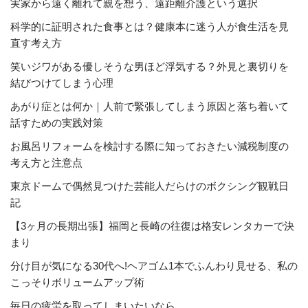
実家から遠く離れて親を想う、遠距離介護という選択
科学的に証明された食事とは？健康本に迷う人が食生活を見
直す考え方
笑いジワがある優しそうな男ほど浮気する？外見と裏切りを
結びつけてしまう心理
あがり症とは何か｜人前で緊張してしまう原因と落ち着いて
話すための実践対策
お風呂リフォームを検討する際に知っておきたい減税制度の
考え方と注意点
東京ドームで偶然見つけた芸能人だらけのボクシング観戦日
記
【3ヶ月の長期出張】福岡と長崎の往復は格安レンタカーで決
まり
分け目が気になる30代へ!ヘアゴム1本でふんわり見せる、私の
こっそりボリュームアップ術
毎日の疲労を取ってしまいたいなら…。