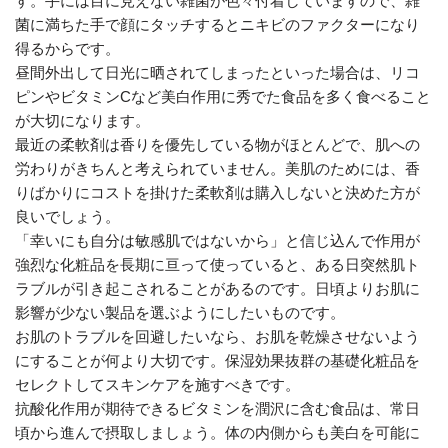
す。手には目に見えない雑菌が色々付着していますので、雑
菌に満ちた手で顔にタッチするとニキビのファクターになり
得るからです。
昼間外出して日光に晒されてしまったといった場合は、リコ
ピンやビタミンCなど美白作用に秀でた食品を多く食べること
が大切になります。
最近の柔軟剤は香りを優先している物がほとんどで、肌への
労わりがきちんと考えられていません。美肌のためには、香
りばかりにコストを掛けた柔軟剤は購入しないと決めた方が
良いでしょう。
「幸いにも自分は敏感肌ではないから」と信じ込んで作用が
強烈な化粧品を長期に亘って使っていると、ある日突然肌ト
ラブルが引き起こされることがあるのです。日頃よりお肌に
影響が少ない製品を選ぶようにしたいものです。
お肌のトラブルを回避したいなら、お肌を乾燥させないよう
にすることが何より大切です。保湿効果抜群の基礎化粧品を
セレクトしてスキンケアを施すべきです。
抗酸化作用が期待できるビタミンを潤沢に含む食品は、常日
頃から進んで摂取しましょう。体の内側からも美白を可能に