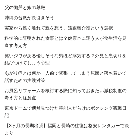
父の慟哭と娘の尊厳
沖縄の台風が長引きそう
実家から遠く離れて親を想う、遠距離介護という選択
科学的に証明された食事とは？健康本に迷う人が食生活を見
直す考え方
笑いジワがある優しそうな男ほど浮気する？外見と裏切りを
結びつけてしまう心理
あがり症とは何か｜人前で緊張してしまう原因と落ち着いて
話すための実践対策
お風呂リフォームを検討する際に知っておきたい減税制度の
考え方と注意点
東京ドームで偶然見つけた芸能人だらけのボクシング観戦日
記
【3ヶ月の長期出張】福岡と長崎の往復は格安レンタカーで決
まり