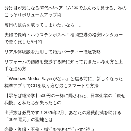
分け目が気になる30代へ!ヘアゴム1本でふんわり見せる、私の
こっそりボリュームアップ術
毎日の疲労を取ってしまいたいなら…。
夫婦で長崎・ハウステンボスへ！福岡空港の格安レンタカー
で賢く旅した5日間
リアル体験談を活用して婚活パーティー徹底攻略
リフォームの値段を交渉する際に知っておきたい考え方と上
手な進め方
「Windows Media Playerがない」と焦る前に。新しくなった
標準アプリでCDを取り込む最もスマートな方法
【駅そば経済学】500円の一杯に隠された、日本企業の「痩せ
我慢」と私たちが失ったもの
出張族は必見です！2026年2月、あなたの経費削減を助ける
「30％還元」の聖地とは
恋愛・復縁・不倫・婚活を実務に活かす4視点