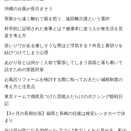
沖縄の台風が長引きそう
実家から遠く離れて親を想う、遠距離介護という選択
科学的に証明された食事とは？健康本に迷う人が食生活を見
直す考え方
笑いジワがある優しそうな男ほど浮気する？外見と裏切りを
結びつけてしまう心理
あがり症とは何か｜人前で緊張してしまう原因と落ち着いて
話すための実践対策
お風呂リフォームを検討する際に知っておきたい減税制度の
考え方と注意点
東京ドームで偶然見つけた芸能人だらけのボクシング観戦日
記
【3ヶ月の長期出張】福岡と長崎の往復は格安レンタカーで決
まり
分け目が気になる30代へ!ヘアゴム1本でふんわり見せる、私の