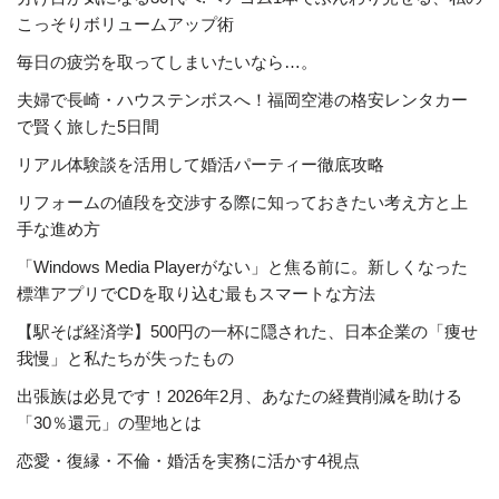
こっそりボリュームアップ術
毎日の疲労を取ってしまいたいなら…。
夫婦で長崎・ハウステンボスへ！福岡空港の格安レンタカー
で賢く旅した5日間
リアル体験談を活用して婚活パーティー徹底攻略
リフォームの値段を交渉する際に知っておきたい考え方と上
手な進め方
「Windows Media Playerがない」と焦る前に。新しくなった
標準アプリでCDを取り込む最もスマートな方法
【駅そば経済学】500円の一杯に隠された、日本企業の「痩せ
我慢」と私たちが失ったもの
出張族は必見です！2026年2月、あなたの経費削減を助ける
「30％還元」の聖地とは
恋愛・復縁・不倫・婚活を実務に活かす4視点