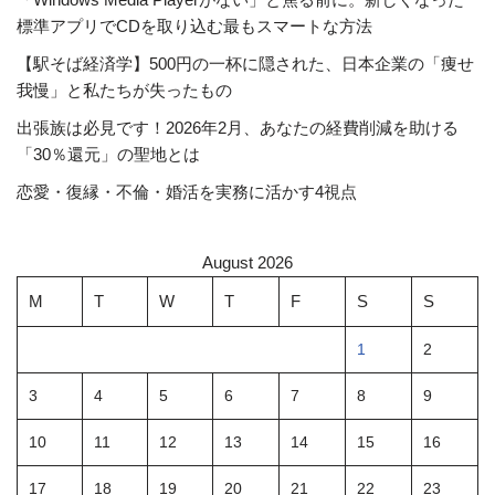
標準アプリでCDを取り込む最もスマートな方法
【駅そば経済学】500円の一杯に隠された、日本企業の「痩せ
我慢」と私たちが失ったもの
出張族は必見です！2026年2月、あなたの経費削減を助ける
「30％還元」の聖地とは
恋愛・復縁・不倫・婚活を実務に活かす4視点
August 2026
M
T
W
T
F
S
S
1
2
3
4
5
6
7
8
9
10
11
12
13
14
15
16
17
18
19
20
21
22
23