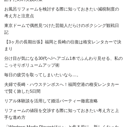
お風呂リフォームを検討する際に知っておきたい減税制度の
考え方と注意点
東京ドームで偶然見つけた芸能人だらけのボクシング観戦日
記
【3ヶ月の長期出張】福岡と長崎の往復は格安レンタカーで決
まり
分け目が気になる30代へ!ヘアゴム1本でふんわり見せる、私の
こっそりボリュームアップ術
毎日の疲労を取ってしまいたいなら…。
夫婦で長崎・ハウステンボスへ！福岡空港の格安レンタカー
で賢く旅した5日間
リアル体験談を活用して婚活パーティー徹底攻略
リフォームの値段を交渉する際に知っておきたい考え方と上
手な進め方
「Windows Media Playerがない」と焦る前に。新しくなった