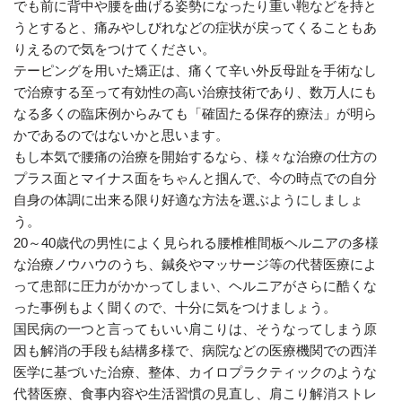
でも前に背中や腰を曲げる姿勢になったり重い鞄などを持と
うとすると、痛みやしびれなどの症状が戻ってくることもあ
りえるので気をつけてください。
テーピングを用いた矯正は、痛くて辛い外反母趾を手術なし
で治療する至って有効性の高い治療技術であり、数万人にも
なる多くの臨床例からみても「確固たる保存的療法」が明ら
かであるのではないかと思います。
もし本気で腰痛の治療を開始するなら、様々な治療の仕方の
プラス面とマイナス面をちゃんと掴んで、今の時点での自分
自身の体調に出来る限り好適な方法を選ぶようにしましょ
う。
20～40歳代の男性によく見られる腰椎椎間板ヘルニアの多様
な治療ノウハウのうち、鍼灸やマッサージ等の代替医療によ
って患部に圧力がかかってしまい、ヘルニアがさらに酷くな
った事例もよく聞くので、十分に気をつけましょう。
国民病の一つと言ってもいい肩こりは、そうなってしまう原
因も解消の手段も結構多様で、病院などの医療機関での西洋
医学に基づいた治療、整体、カイロプラクティックのような
代替医療、食事内容や生活習慣の見直し、肩こり解消ストレ