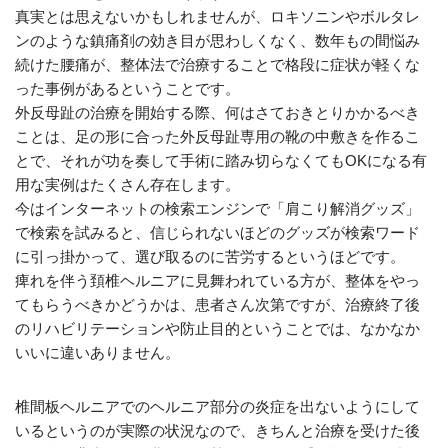
真実とは思えないかもしれませんが、ロキソニンやボルタレ
ンのような鎮痛剤の効き目が思わしくなく、数年もの間悩み
続けた腰痛が、整体法で治療することで格段に症状が軽くな
った事例があるということです。
外反母趾の治療を開始する際、何はさておきとりかかるべき
ことは、足の形に合った外反母趾専用の靴の中敷きを作るこ
とで、それが功を奏して手術に踏み切らなくてもOKになる有
用な実例はたくさん存在します。
今はインターネットの検索エンジンで「肩こり解消グッズ」
で検索を試みると、信じられないほどのグッズが検索ワード
に引っ掛かって、選び取るのに苦労するというほどです。
痺れを伴う頚椎ヘルニアに見舞われている方が、整体をやっ
てもらうべきかどうかは、患者さん次第ですが、治療終了後
のリハビリテーションや防止目的ということでは、なかなか
いいに違いありません。
椎間板ヘルニアでのヘルニア部分の炎症を出ないようにして
いるというのが実際の状況なので、きちんと治療を受けた後