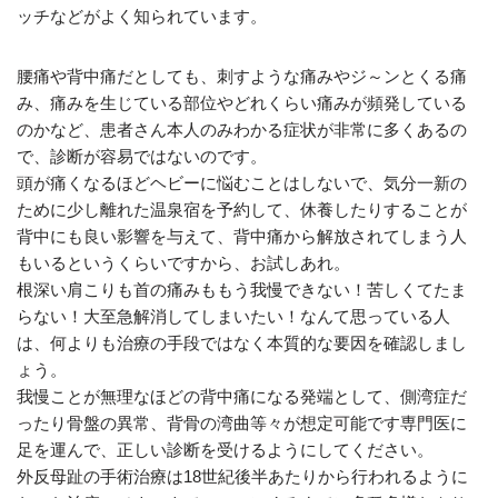
ッチなどがよく知られています。
腰痛や背中痛だとしても、刺すような痛みやジ～ンとくる痛
み、痛みを生じている部位やどれくらい痛みが頻発している
のかなど、患者さん本人のみわかる症状が非常に多くあるの
で、診断が容易ではないのです。
頭が痛くなるほどヘビーに悩むことはしないで、気分一新の
ために少し離れた温泉宿を予約して、休養したりすることが
背中にも良い影響を与えて、背中痛から解放されてしまう人
もいるというくらいですから、お試しあれ。
根深い肩こりも首の痛みももう我慢できない！苦しくてたま
らない！大至急解消してしまいたい！なんて思っている人
は、何よりも治療の手段ではなく本質的な要因を確認しまし
ょう。
我慢ことが無理なほどの背中痛になる発端として、側湾症だ
ったり骨盤の異常、背骨の湾曲等々が想定可能です専門医に
足を運んで、正しい診断を受けるようにしてください。
外反母趾の手術治療は18世紀後半あたりから行われるように