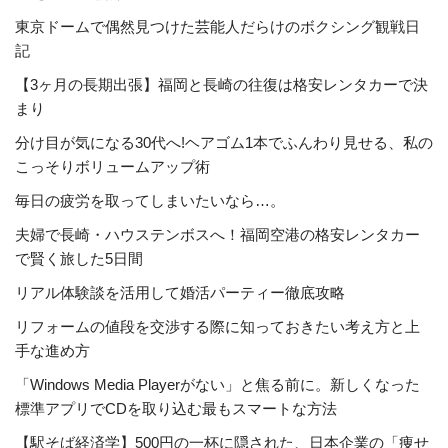
東京ドームで偶然見つけた芸能人だらけのボクシング観戦日
記
【3ヶ月の長期出張】福岡と長崎の往復は格安レンタカーで決
まり
分け目が気になる30代へ!ヘアゴム1本でふんわり見せる、私の
こっそりボリュームアップ術
毎日の疲労を取ってしまいたいなら…。
夫婦で長崎・ハウステンボスへ！福岡空港の格安レンタカー
で賢く旅した5日間
リアル体験談を活用して婚活パーティー徹底攻略
リフォームの値段を交渉する際に知っておきたい考え方と上
手な進め方
「Windows Media Playerがない」と焦る前に。新しくなった
標準アプリでCDを取り込む最もスマートな方法
【駅そば経済学】500円の一杯に隠された、日本企業の「痩せ