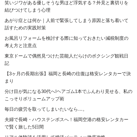
笑いジワがある優しそうな男ほど浮気する？外見と裏切りを
結びつけてしまう心理
あがり症とは何か｜人前で緊張してしまう原因と落ち着いて
話すための実践対策
お風呂リフォームを検討する際に知っておきたい減税制度の
考え方と注意点
東京ドームで偶然見つけた芸能人だらけのボクシング観戦日
記
【3ヶ月の長期出張】福岡と長崎の往復は格安レンタカーで決
まり
分け目が気になる30代へ!ヘアゴム1本でふんわり見せる、私の
こっそりボリュームアップ術
毎日の疲労を取ってしまいたいなら…。
夫婦で長崎・ハウステンボスへ！福岡空港の格安レンタカー
で賢く旅した5日間