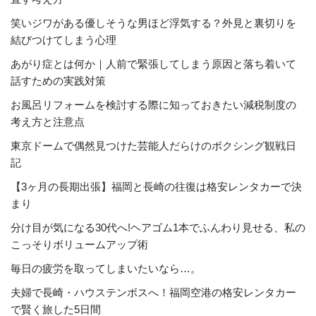
笑いジワがある優しそうな男ほど浮気する？外見と裏切りを
結びつけてしまう心理
あがり症とは何か｜人前で緊張してしまう原因と落ち着いて
話すための実践対策
お風呂リフォームを検討する際に知っておきたい減税制度の
考え方と注意点
東京ドームで偶然見つけた芸能人だらけのボクシング観戦日
記
【3ヶ月の長期出張】福岡と長崎の往復は格安レンタカーで決
まり
分け目が気になる30代へ!ヘアゴム1本でふんわり見せる、私の
こっそりボリュームアップ術
毎日の疲労を取ってしまいたいなら…。
夫婦で長崎・ハウステンボスへ！福岡空港の格安レンタカー
で賢く旅した5日間