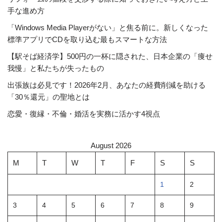
手な進め方
「Windows Media Playerがない」と焦る前に。新しくなった
標準アプリでCDを取り込む最もスマートな方法
【駅そば経済学】500円の一杯に隠された、日本企業の「痩せ
我慢」と私たちが失ったもの
出張族は必見です！2026年2月、あなたの経費削減を助ける
「30％還元」の聖地とは
恋愛・復縁・不倫・婚活を実務に活かす4視点
August 2026
M
T
W
T
F
S
S
1
2
3
4
5
6
7
8
9