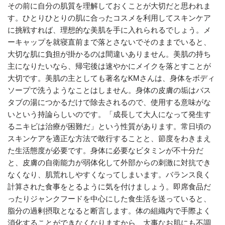
その前に自分の肌質を理解しておくことが大切だと思われま
す。ひとりひとりの肌に合ったコスメを利用してスキンケア
に挑戦すれば、理想的な美肌を手に入れられるでしょう。メ
ーキャップを就寝直前まで落とさないでそのままでいると、
大切な肌に負担が掛かるのは間違いありません。美肌の持ち
主になりたいなら、帰宅後は速やかにメイクを落とすことが
大切です。美肌の主としても著名なKMさんは、身体をボディ
ソープで洗うようなことはしません。身体の皮膚の垢はバス
タブの湯につかるだけで除去されるので、使用する意味がな
いという持論らしいのです。「成長して大人になって発生す
るニキビは治療が困難だ」という性質があります。常日頃の
スキンケアを適正な方法で敢行することと、節度をわきまえ
た生活態度が必要です。身体に必要なビタミンが不十分だ
と、皮膚の自衛能力が弱体化して外部からの刺激に対抗でき
なくなり、肌荒れしやすくなってしまいます。バランス良く
計算された食事をとるように気を付けましょう。即席食品だ
ったりジャンクフードを中心にした食生活を送っていると、
脂分の過剰摂取となると断言します。体の組織内で手際よく
消化することができなくなりますから、大事なお肌にも不調