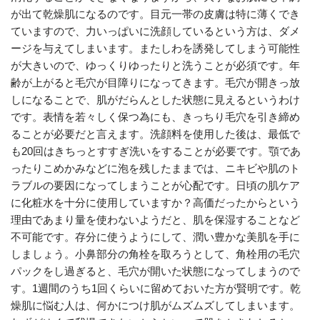
が出て乾燥肌になるのです。目元一帯の皮膚は特に薄くでき
ていますので、力いっぱいに洗顔しているという方は、ダメ
ージを与えてしまいます。またしわを誘発してしまう可能性
が大きいので、ゆっくりゆったりと洗うことが必須です。年
齢が上がると毛穴が目障りになってきます。毛穴が開きっ放
しになることで、肌がだらんとした状態に見えるというわけ
です。表情を若々しく保つ為にも、きっちり毛穴を引き締め
ることが必要だと言えます。洗顔料を使用した後は、最低で
も20回はきちっとすすぎ洗いをすることが必要です。顎であ
ったりこめかみなどに泡を残したままでは、ニキビや肌のト
ラブルの要因になってしまうことが心配です。日頃の肌ケア
に化粧水を十分に使用していますか？高価だったからという
理由であまり量を使わないようだと、肌を保湿することなど
不可能です。存分に使うようにして、潤い豊かな美肌を手に
しましょう。小鼻部分の角栓を取ろうとして、角栓用の毛穴
パックをし過ぎると、毛穴が開いた状態になってしまうので
す。1週間のうち1回くらいに留めておいた方が賢明です。乾
燥肌に悩む人は、何かにつけ肌がムズムズしてしまいます。