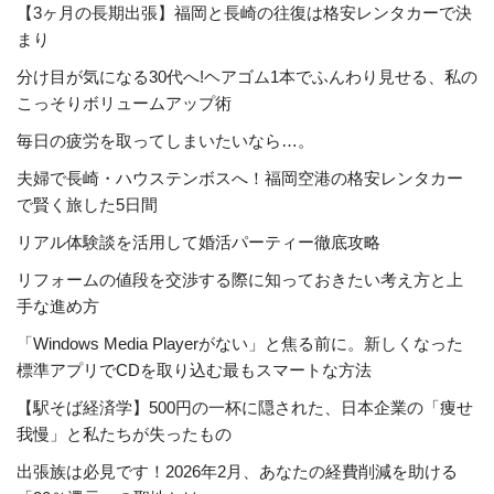
【3ヶ月の長期出張】福岡と長崎の往復は格安レンタカーで決
まり
分け目が気になる30代へ!ヘアゴム1本でふんわり見せる、私の
こっそりボリュームアップ術
毎日の疲労を取ってしまいたいなら…。
夫婦で長崎・ハウステンボスへ！福岡空港の格安レンタカー
で賢く旅した5日間
リアル体験談を活用して婚活パーティー徹底攻略
リフォームの値段を交渉する際に知っておきたい考え方と上
手な進め方
「Windows Media Playerがない」と焦る前に。新しくなった
標準アプリでCDを取り込む最もスマートな方法
【駅そば経済学】500円の一杯に隠された、日本企業の「痩せ
我慢」と私たちが失ったもの
出張族は必見です！2026年2月、あなたの経費削減を助ける