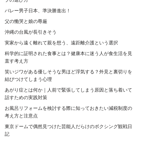
バレー男子日本、準決勝進出！
父の慟哭と娘の尊厳
沖縄の台風が長引きそう
実家から遠く離れて親を想う、遠距離介護という選択
科学的に証明された食事とは？健康本に迷う人が食生活を見
直す考え方
笑いジワがある優しそうな男ほど浮気する？外見と裏切りを
結びつけてしまう心理
あがり症とは何か｜人前で緊張してしまう原因と落ち着いて
話すための実践対策
お風呂リフォームを検討する際に知っておきたい減税制度の
考え方と注意点
東京ドームで偶然見つけた芸能人だらけのボクシング観戦日
記