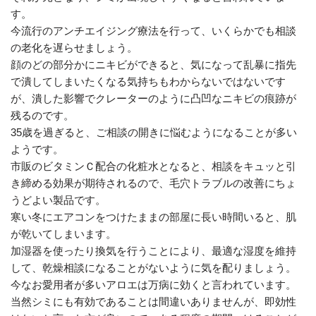
す。
今流行のアンチエイジング療法を行って、いくらかでも相談
の老化を遅らせましょう。
顔のどの部分かにニキビができると、気になって乱暴に指先
で潰してしまいたくなる気持ちもわからないではないです
が、潰した影響でクレーターのように凸凹なニキビの痕跡が
残るのです。
35歳を過ぎると、ご相談の開きに悩むようになることが多い
ようです。
市販のビタミンＣ配合の化粧水となると、相談をキュッと引
き締める効果が期待されるので、毛穴トラブルの改善にちょ
うどよい製品です。
寒い冬にエアコンをつけたままの部屋に長い時間いると、肌
が乾いてしまいます。
加湿器を使ったり換気を行うことにより、最適な湿度を維持
して、乾燥相談になることがないように気を配りましょう。
今なお愛用者が多いアロエは万病に効くと言われています。
当然シミにも有効であることは間違いありませんが、即効性