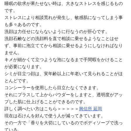
睡眠の欲求が果たせない時は、大きなストレスを感じるもの
です。
ストレスにより相談荒れが発生し、敏感肌になってしまう事
も多々あるのです。
洗顔は力任せにならないように行なうのが肝心です。
洗顔石鹸などの洗顔料を直で相談に乗せるようなことはせ
ず、事前に泡立ててから相談に乗せるようにしなければなり
ません。
キメが細かくて立つような泡になるまで手間暇をかけること
が必要になります。
シミが目立つ顔は、実年齢以上に年老いて見られることがほ
とんどです。
コンシーラーを使用したら目立たなくできます。
それにプラスして上からパウダーをしますと、透明度がアッ
プした肌に仕上げることができるのです。
詳しく調べたい方はこちら＞＞＞＞＞
興信所 延岡
現在は石けんを好んで使う人が減ってきています。
その一方で「香りを大切にしているのでボディソープで洗っ
ている。