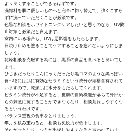
より良くすることができるはずです。
洗顔料を肌に優しいものへと完全に切り替えて、強くこすら
ずに洗っていただくことが必須です。
色黒な相談をホワイトニングケアしたいと思うのなら、UV防
止対策も必須だと言えます。
室内にいる場合も、UVは悪影響をもたらします。
日焼け止めを塗ることでケアすることを忘れないようにしま
しょう。
乾燥相談を克服する為には、黒系の食品を食べると良いでし
ょう。
ひじきだったりこんにゃくだったり黒ゴマのような黒っぽい
食べ物には肌に有効なセラミドという成分が結構含有されて
いますので、乾燥肌に水分をもたらしてくれます。
ビタミン成分が不足すると、皮膚の自衛機能が落ちて外部か
らの刺激に抗することができなくなり、相談荒れしやすくな
るというわけです。
バランス重視の食事をとりましょう。
年月を積み重ねると、相談も免疫力が低下します。
それが元となり、シミが出現しやすくなると言われていま