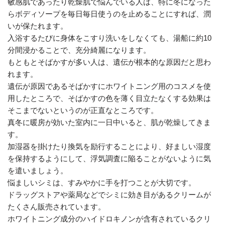
敏感肌であったり乾燥肌で悩んでいる人は、特に冬になった
らボディソープを毎日毎日使うのを止めることにすれば、潤
いが保たれます。
入浴するたびに身体をこすり洗いをしなくても、湯船に約10
分間浸かることで、充分綺麗になります。
もともとそばかすが多い人は、遺伝が根本的な原因だと思わ
れます。
遺伝が原因であるそばかすにホワイトニング用のコスメを使
用したところで、そばかすの色を薄く目立たなくする効果は
そこまでないというのが正直なところです。
真冬に暖房が効いた室内に一日中いると、肌が乾燥してきま
す。
加湿器を掛けたり換気を励行することにより、好ましい湿度
を保持するようにして、浮気調査に陥ることがないように気
を遣いましょう。
悩ましいシミは、すみやかに手を打つことが大切です。
ドラッグストアや薬局などでシミに効き目があるクリームが
たくさん販売されています。
ホワイトニング成分のハイドロキノンが含有されているクリ