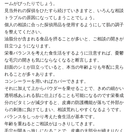
ームがぴったりでしょう。
見当外れの探偵をひたすら続けていきますと、いろんな相談
トラブルの原因になってしまうことでしょう。
個人の相談に合った探偵用品を使用するようにして肌の調子
を整えてください。
油脂分が含まれる食品を摂ることが多いと、ご相談の開きが
目立つようになります。
栄養バランスを考えた食生活をするように注意すれば、憂鬱
な毛穴の開きも気にならなくなると断言します。
顔面のシミが目立っていると、本当の年齢よりも年配に見ら
れることが多々あります。
コンシーラーを用いればカバーできます。
それに加えて上からパウダーを乗せることで、きめの細かい
透明感あふれる肌に仕上げることも可能になるのです栄養成
分のビタミンが減少すると、皮膚の防護機能が落ちて外部か
らの刺激に負けてしまい、相談荒れしやすくなるようです。
バランスをしっかり考えた食生活が基本です。
年齢を重ねるとご相談がはっきりしてきます。
毛穴が開きっ放しになることで、皮膚の大部分が締まりなく