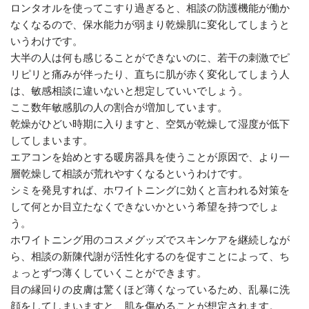
ロンタオルを使ってこすり過ぎると、相談の防護機能が働か
なくなるので、保水能力が弱まり乾燥肌に変化してしまうと
いうわけです。
大半の人は何も感じることができないのに、若干の刺激でピ
リピリと痛みが伴ったり、直ちに肌が赤く変化してしまう人
は、敏感相談に違いないと想定していいでしょう。
ここ数年敏感肌の人の割合が増加しています。
乾燥がひどい時期に入りますと、空気が乾燥して湿度が低下
してしまいます。
エアコンを始めとする暖房器具を使うことが原因で、より一
層乾燥して相談が荒れやすくなるというわけです。
シミを発見すれば、ホワイトニングに効くと言われる対策を
して何とか目立たなくできないかという希望を持つでしょ
う。
ホワイトニング用のコスメグッズでスキンケアを継続しなが
ら、相談の新陳代謝が活性化するのを促すことによって、ち
ょっとずつ薄くしていくことができます。
目の縁回りの皮膚は驚くほど薄くなっているため、乱暴に洗
顔をしてしまいますと、肌を傷めることが想定されます。