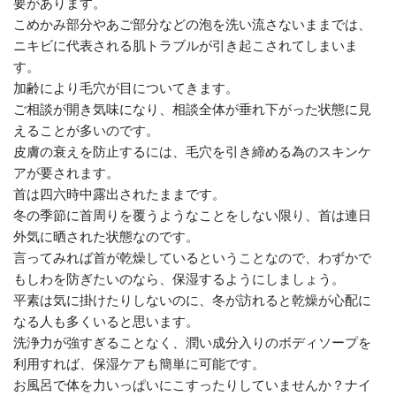
要があります。
こめかみ部分やあご部分などの泡を洗い流さないままでは、
ニキビに代表される肌トラブルが引き起こされてしまいま
す。
加齢により毛穴が目についてきます。
ご相談が開き気味になり、相談全体が垂れ下がった状態に見
えることが多いのです。
皮膚の衰えを防止するには、毛穴を引き締める為のスキンケ
アが要されます。
首は四六時中露出されたままです。
冬の季節に首周りを覆うようなことをしない限り、首は連日
外気に晒された状態なのです。
言ってみれば首が乾燥しているということなので、わずかで
もしわを防ぎたいのなら、保湿するようにしましょう。
平素は気に掛けたりしないのに、冬が訪れると乾燥が心配に
なる人も多くいると思います。
洗浄力が強すぎることなく、潤い成分入りのボディソープを
利用すれば、保湿ケアも簡単に可能です。
お風呂で体を力いっぱいにこすったりしていませんか？ナイ