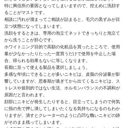
特に興信所の要因となってしまいますので、控えめに洗顔す
ることがマストです。
相談に汚れが溜まってご相談が詰まると、毛穴の黒ずみが目
立つ状態になってしまいます。
洗顔をするときは、専用の泡立てネットできっちりと泡立て
から洗うことが肝心です。
ホワイトニング目的で高額の化粧品を買ったところで、使用
量が少なかったりたった一度買うだけで使用を中止した場
合、得られる効果もないに等しくなります。
長期に亘って使える製品を選択しましょう。
多感な年頃にできることが多いニキビは、皮脂の分泌量が影
響していますが、思春期が過ぎてから出てくるニキビは、ス
トレスや規則的ではない生活、ホルモンバランスの不調和が
原因だと言われます。
顔部にニキビが発生したりすると、目立ってしまうので何気
に指の先で押し潰してしまいたくなる気持ちになるのもわか
りますが、潰すとクレーターのように凸凹な醜いニキビの跡
がそのまま残ってしまいます。