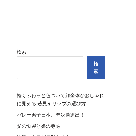
検索
検
索
軽くふわっと色づいて顔全体がおしゃれ
に見える 若見えリップの選び方
バレー男子日本、準決勝進出！
父の慟哭と娘の尊厳