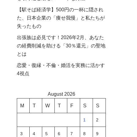
【駅そば経済学】500円の一杯に隠され
た、日本企業の「痩せ我慢」と私たちが
失ったもの
出張族は必見です！2026年2月、あなた
の経費削減を助ける「30％還元」の聖地
とは
恋愛・復縁・不倫・婚活を実務に活かす
4視点
August 2026
M
T
W
T
F
S
S
1
2
3
4
5
6
7
8
9