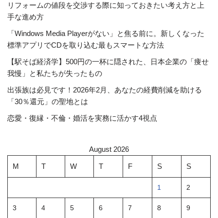
リフォームの値段を交渉する際に知っておきたい考え方と上
手な進め方
「Windows Media Playerがない」と焦る前に。新しくなった
標準アプリでCDを取り込む最もスマートな方法
【駅そば経済学】500円の一杯に隠された、日本企業の「痩せ
我慢」と私たちが失ったもの
出張族は必見です！2026年2月、あなたの経費削減を助ける
「30％還元」の聖地とは
恋愛・復縁・不倫・婚活を実務に活かす4視点
August 2026
M
T
W
T
F
S
S
1
2
3
4
5
6
7
8
9