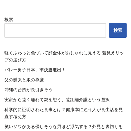
検索
検索
軽くふわっと色づいて顔全体がおしゃれに見える 若見えリッ
プの選び方
バレー男子日本、準決勝進出！
父の慟哭と娘の尊厳
沖縄の台風が長引きそう
実家から遠く離れて親を想う、遠距離介護という選択
科学的に証明された食事とは？健康本に迷う人が食生活を見
直す考え方
笑いジワがある優しそうな男ほど浮気する？外見と裏切りを