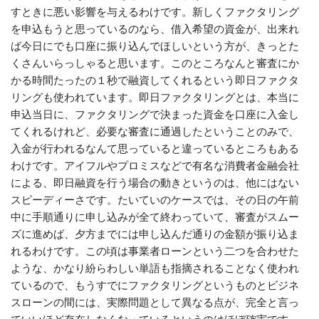
すときに悪い影響を与えるわけです。新しくファクタリング
を申込もうと思っているのなら、借入希望の資金が、出来れ
ば今日にでも口座に振り込んでほしいという方が、きっとた
くさんいらっしゃると思います。このところなんと審査にか
かる時間たったの１秒で融資してくれるという即日ファクタ
リングも使われています。即日ファクタリングとは、本当に
申込当日に、ファクタリングで決まった資金を口座に入金し
てくれるけれど、必要な審査に通過したということのみで、
入金が行われるなんて思っていると違っているところもある
わけです。アイフルやプロミスなどで有名な消費者金融会社
による、即日融資を行う場合の動きというのは、他にはない
スピーディーさです。たいていのケースでは、その日の午前
中に手順通りに申し込みが全て終わっていて、審査がスムー
ズに進めば、夕方までには申し込んだ通りの金額が振り込ま
れるわけです。この頃は事業者ローンという二つを合わせた
ような、かなり紛らわしい単語も指摘されることなく使われ
ているので、もうすでにファクタリングというものとビジネ
スローンの間には、実際問題として異なる点が、完全と言っ