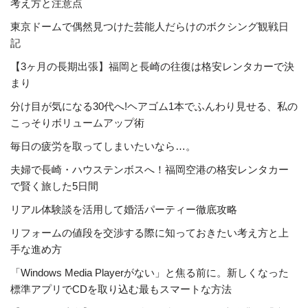
考え方と注意点
東京ドームで偶然見つけた芸能人だらけのボクシング観戦日
記
【3ヶ月の長期出張】福岡と長崎の往復は格安レンタカーで決
まり
分け目が気になる30代へ!ヘアゴム1本でふんわり見せる、私の
こっそりボリュームアップ術
毎日の疲労を取ってしまいたいなら…。
夫婦で長崎・ハウステンボスへ！福岡空港の格安レンタカー
で賢く旅した5日間
リアル体験談を活用して婚活パーティー徹底攻略
リフォームの値段を交渉する際に知っておきたい考え方と上
手な進め方
「Windows Media Playerがない」と焦る前に。新しくなった
標準アプリでCDを取り込む最もスマートな方法