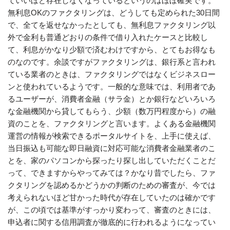
ていいほど存在しなくなっているというのはほぼ確実です。
無利息OKのファクタリングは、どうしても定められた30日間
で、全てを返せなかったとしても、無利息ファクタリング以
外で金利も普通どおりの条件で借り入れたケースと比較し
て、利息がかなり少額で済むわけですから、とてもお得なも
のなのです。余談ですがファクタリングは、銀行系と言われ
ている業者のときは、ファクタリングではなくビジネスロー
ンと使われているようです。一般的な意味では、利用者であ
るユーザーが、消費者金融（サラ金）とか銀行などいろいろ
な金融機関から貸してもらう、少額（数万円程度から）の融
資のことを、ファクタリングと言います。よくある金融機関
運営の情報が検索できるポータルサイトを、上手に使えば、
当日振込も可能な即日融資に対応可能な消費者金融業者のこ
とを、家のパソコンから探ったり探し出していただくことだ
って、できますからやってみては？かなり昔でしたら、ファ
クタリングを認めるかどうかの判断のための審査が、今では
考えられないほど甘かった時代が存在していたのは確かです
が、この頃では基準がすっかり変わって、審査のときには、
申込者に関する信用調査が徹底的に行われるようになってい