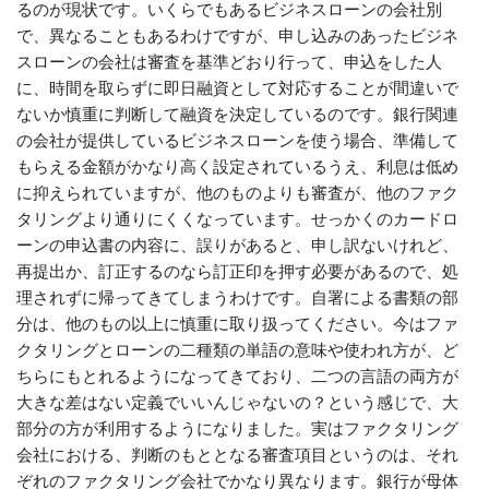
るのが現状です。いくらでもあるビジネスローンの会社別
で、異なることもあるわけですが、申し込みのあったビジネ
スローンの会社は審査を基準どおり行って、申込をした人
に、時間を取らずに即日融資として対応することが間違いで
ないか慎重に判断して融資を決定しているのです。銀行関連
の会社が提供しているビジネスローンを使う場合、準備して
もらえる金額がかなり高く設定されているうえ、利息は低め
に抑えられていますが、他のものよりも審査が、他のファク
タリングより通りにくくなっています。せっかくのカードロ
ーンの申込書の内容に、誤りがあると、申し訳ないけれど、
再提出か、訂正するのなら訂正印を押す必要があるので、処
理されずに帰ってきてしまうわけです。自署による書類の部
分は、他のもの以上に慎重に取り扱ってください。今はファ
クタリングとローンの二種類の単語の意味や使われ方が、ど
ちらにもとれるようになってきており、二つの言語の両方が
大きな差はない定義でいいんじゃないの？という感じで、大
部分の方が利用するようになりました。実はファクタリング
会社における、判断のもととなる審査項目というのは、それ
ぞれのファクタリング会社でかなり異なります。銀行が母体